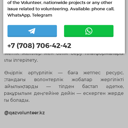
of the Volunteer, nationwide projects or any other
ифрлық технологиялармен, психологиялық
issue related to volunteering. Available: phone call,
лдаумен, жобалық қызметпен және адвокациямен
WhatsApp, Telegram
айланысты. Мұнда жаңа буын бастамалары
лыптасуда, онда волонтер — бұл үйлестіруші, курс
торы, медиа-активист. Ерекшеліктері: қарқынды
та, назар үшін бәсекелестік, кәсібилену. Тиімді
+7 (708) 706-42-42
сілдер: тәлімгерлік, идеялар инкубаторлары,
еуметтік желілер мен білім беру платформалары
қылы ілгерілету.
Өңірлік әртүрлілік — баға жетпес ресурс.
зақстандағы волонтерлік жобалар жергілікті
ынайылықтарды — тілден бастап әдетке,
фрақұрылым деңгейіне дейін — ескерген жерде
қты болады.
@qazvolunteer.kz