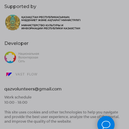
Supported by
Developer
qazvolunteers@gmail.com
Work schedule
10:00 - 18:00
This site uses cookies and other technologies to help you navigate
Public Offer Agreement
and provide the best user experience, analyze the use of the portal,
User Data Processing Agreement and Privacy
and improve the quality of the website.
Policy