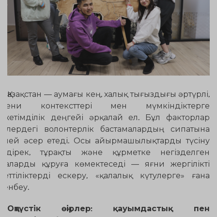
Қазақстан — аумағы кең, халық тығыздығы әртүрлі,
әдени контексттері мен мүмкіндіктерге
лжетімділік деңгейі әрқалай ел. Бұл факторлар
ірлердегі волонтерлік бастамалардың сипатына
келей әсер етеді. Осы айырмашылықтарды түсіну
імдірек, тұрақты және құрметке негізделген
баларды құруға көмектеседі — яғни жергілікті
жеттіліктерді ескеру, «қалалық күтулерге» ғана
йенбеу.
Оңтүстік өңірлер: қауымдастық пен