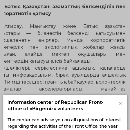
Батыс Қазақстан: азаматтық белсенділік пен
рпоративтік қатысу
Атырау, Маңғыстау және Батыс Қазақстан
лыстары — бизнестің белсенді қатысуымен
екшеленетін өңірлер. Мұнда корпоративтік
лонтерлік пен экологиялық жобалар жақсы
амыған, алайда мектеп оқушылары мен
уденттердің қатысуы әлсіз байқалады.
екшеліктері: серіктестікке ашықтық, қалаларда
қты инфрақұрылым, бірақ ауылдарда алшақтық
р. Тиімді тәсілдер: гранттық байқаулар, волонтерлік
астамалар акселераторлары, мұнай-газ
мпанияларымен әріптестік.
×
Information center of Republican Front-
office of «Birgemiz» volunteers
Алматы мен Астана: медиаволонтерлік,
вокация және сараптамалық бағыт
The center can advise you on all questions of interest
regarding the activities of the Front Office, the Year
Мегаполистерде волонтерлік барған сайын