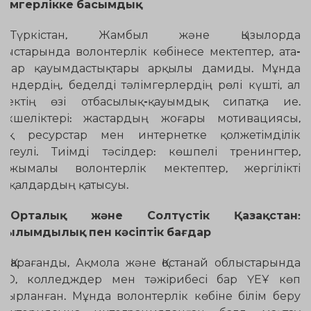
лімгерлікке басымдық
Түркістан, Жамбыл және Қызылорда
лыстарында волонтерлік көбінесе мектептер, ата-
алар қауымдастықтары арқылы дамиды. Мұнда
кендердің, беделді тәлімгерлердің рөлі күшті, ал
мектің өзі отбасылық-қауымдық сипатқа ие.
екшеліктері: жастардың жоғары мотивациясы,
рақ ресурстар мен интернетке қолжетімділік
ктеулі. Тиімді тәсілдер: көшпелі тренингтер,
лжымалы волонтерлік мектептер, жергілікті
сақалдардың қатысуы.
Орталық және Солтүстік Қазақстан:
рылымдылық пен кәсіптік бағдар
Қарағанды, Ақмола және Қостанай облыстарында
О, колледждер мен тәжірибесі бар ҮЕҰ көп
ғырланған. Мұнда волонтерлік көбіне білім беру