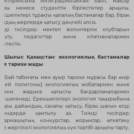
аекториясына интеграцияланған: балл, мақтау
ғазы немесе студенттік бірлестіктер арқылы.
екшеліктері: тұрақты қалалық бастамалар бар, бірақ
ылдық жерлерде қатысу деңгейі әлсіз.
імді тәсілдер: мектеп волонтерлік клубтарын
амыту, педагогтар және кітапханалармен
ріктестік.
Шығыс Қазақстан: экологиялық бастамалар
не тарихи жады
Бай табиғаты мен ауыр тарихи мұрасы бар өңір
емей полигоны) экологиялық жобалармен және
әдени жадыға қатысты бағдарламалармен
екшеленеді. Ерекшеліктері: экология тақырыбына
ғары дайындық, саналы қатысу, бірақ шағын елді
екендерде қамтылу аз. Тиімді тәсілдер:
ғармашылық конкурстар, жорықтар, өлкетану
не жергілікті экологиялық күн тәртібі арқылы тарту.