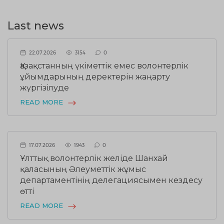
Last news
22.07.2026
3154
0
Қазақстанның үкіметтік емес волонтерлік
ұйымдарының деректерін жаңарту
жүргізілуде
READ MORE
17.07.2026
1943
0
Ұлттық волонтерлік желіде Шанхай
қаласының Әлеуметтік жұмыс
департаментінің делегациясымен кездесу
өтті
READ MORE