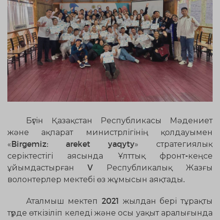
Бүгін Қазақстан Республикасы Мәдениет
және ақпарат министрлігінің қолдауымен
«Birgemiz: areket yaqyty» стратегиялық
серіктестігі аясында Ұлттық фронт-кеңсе
ұйымдастырған V Республикалық Жазғы
волонтерлер мектебі өз жұмысын аяқтады.
Аталмыш мектеп 2021 жылдан бері тұрақты
түрде өткізіліп келеді және осы уақыт аралығында