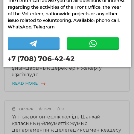
The center can advise you on all questions of interest
regarding the activities of the Front Office, the Year
ҚР Мәдениет және ақпарат министрлігінің
of the Volunteer, nationwide projects or any other
баспасөз қызметі
issue related to volunteering. Available: phone call,
WhatsApp, Telegram
Last news
22.07.2026
3142
0
+7 (708) 706-42-42
Қазақстанның үкіметтік емес волонтерлік
ұйымдарының деректерін жаңарту
жүргізілуде
READ MORE
17.07.2026
1929
0
Ұлттық волонтерлік желіде Шанхай
қаласының Әлеуметтік жұмыс
департаментінің делегациясымен кездесу