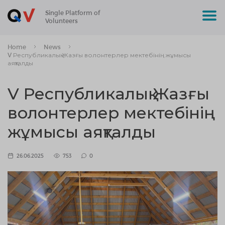
Single Platform of
Volunteers
Home
News
V Республикалық Жазғы волонтерлер мектебінің жұмысы
аяқталды
V Республикалық Жазғы
волонтерлер мектебінің
жұмысы аяқталды
26.06.2025
753
0