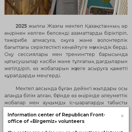
2025 жылғы Жазғы мектеп Қазақстанның әр
өңірінен келген белсенді азаматтарды біріктіріп,
тәжірибе алмасуға, оқуға және волонтерлік
бағыттағы серіктестікті кеңейтуге мүмкіндік берді.
Оқу сессиялары мен тренингтер барысында
қатысушылар кәсіби және тұлғалық дағдыларын
жетілдіріп, өз жобаларын жүзеге асыруға қажетті
құралдарды меңгерді.
Мектеп аясында бұған дейінгі жылдары осы
алаңда білім алған, бүгінде өз өңірінде әлеуметтік
жобалар мен ауқымды іс-шараларды табысты
жүзеге асырып жүрген үздік түлектердің жетістіктері
×
Information center of Republican Front-
де сөз етілді. Бұл бастамалар тек мемлекеттік
office of «Birgemiz» volunteers
емес, сонымен қатар үкіметтік емес
құрылымдардың да қолдауымен іске асқан.