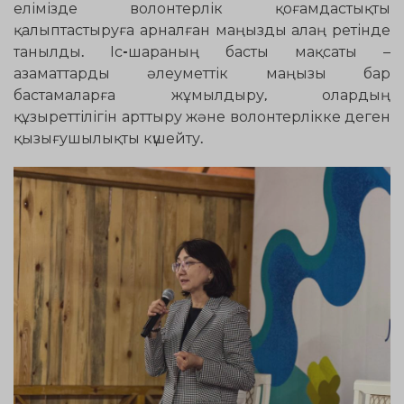
елімізде волонтерлік қоғамдастықты
қалыптастыруға арналған маңызды алаң ретінде
танылды. Іс-шараның басты мақсаты –
азаматтарды әлеуметтік маңызы бар
бастамаларға жұмылдыру, олардың
құзыреттілігін арттыру және волонтерлікке деген
қызығушылықты күшейту.