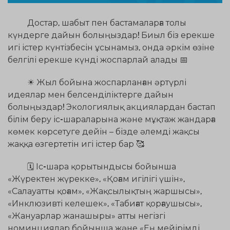
Достар, шабыт пен бастамаларға толы
күндерге дайын болыңыздар! Биыл біз ерекше
игі істер күнтізбесін ұсынамыз, онда әркім өзіне
белгілі ерекше күнді жоспарлай алады
📅
☀
Жыл бойына жоспарланған әртүрлі
идеялар мен белсенділіктерге дайын
болыңыздар! Экологиялық акциялардан бастап
білім беру іс-шараларына және мұқтаж жандарға
көмек көрсетуге дейін – бізде әлемді жақсы
жаққа өзгертетін игі істер бар
🥰
🗓
Іс-шара қорытындысы бойынша
«Жүректен жүрекке», «Қоғам игілігі үшін»,
«Салауатты қоғам», «Жақсылықтың жаршысы»,
«Инклюзивті келешек», «Табиғат қорғаушысы»,
«Жануарлар жанашыры» атты негізгі
номинциялар бойынша және «Ең мейірімді