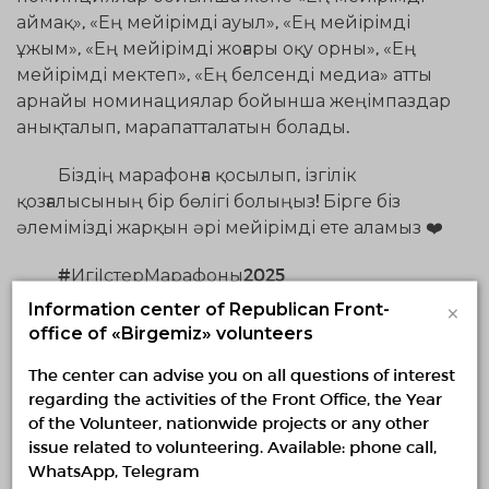
аймақ», «Ең мейірімді ауыл», «Ең мейірімді
ұжым», «Ең мейірімді жоғары оқу орны», «Ең
мейірімді мектеп», «Ең белсенді медиа» атты
арнайы номинациялар бойынша жеңімпаздар
анықталып, марапатталатын болады.
Біздің марафонға қосылып, ізгілік
қозғалысының бір бөлігі болыңыз! Бірге біз
әлемімізді жарқын әрі мейірімді ете аламыз
❤️
#ИгіІстерМарафоны2025
#МарафонДобрыхДел2025
×
Information center of Republican Front-
#MarathonOfGoodDeeds2025
office of «Birgemiz» volunteers
The center can advise you on all questions of interest
Last news
regarding the activities of the Front Office, the Year
of the Volunteer, nationwide projects or any other
issue related to volunteering. Available: phone call,
22.07.2026
3142
0
WhatsApp, Telegram
Қазақстанның үкіметтік емес волонтерлік