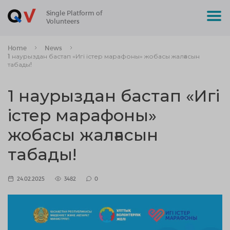
Single Platform of
Volunteers
Home
News
1 наурыздан бастап «Игі істер марафоны» жобасы жалғасын
табады!
1 наурыздан бастап «Игі
істер марафоны»
жобасы жалғасын
табады!
24.02.2025
3482
0