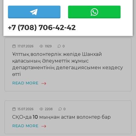
ұйымдарының деректерін жаңарту
жүргізілуде
READ MORE
+7 (708) 706-42-42
17.07.2026
1929
0
Ұлттық волонтерлік желіде Шанхай
қаласының Әлеуметтік жұмыс
департаментінің делегациясымен кездесу
өтті
READ MORE
15.07.2026
2208
0
СҚО-да 10 мыңнан астам волонтер бар
READ MORE