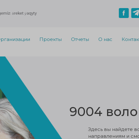
gemiz: áreket ýaqyty
рганизации
Проекты
Отчеты
О нас
Конта
9004 воло
Здесь вы найдете в
направлениям и смо