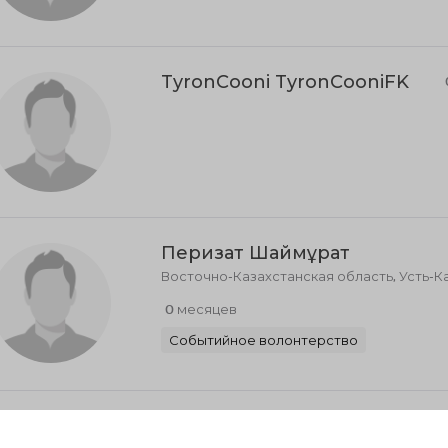
TyronCooni TyronCooniFK
Перизат Шаймұрат
Восточно-Казахстанская область, Усть-
0 месяцев
Событийное волонтерство
Нармина Китанова