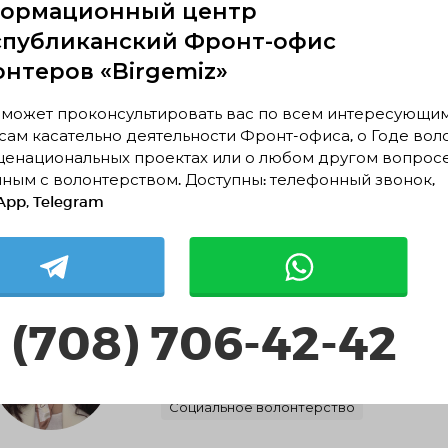
ормационный центр
спубликанский Фронт-офис
онтеров «Birgemiz»
 может проконсультировать вас по всем интересующи
ам касательно деятельности Фронт-офиса, о Годе вол
Дулат Сәрсенбай
щенациональных проектах или о любом другом вопрос
Алматы, Алматы
ным с волонтерством. Доступны: телефонный звонок,
pp, Telegram
Событийное волонтерство
Биназира Ғибрат
 (708) 706-42-42
Алматинская область, Илийский район, О
0 месяцев
Социальное волонтерство