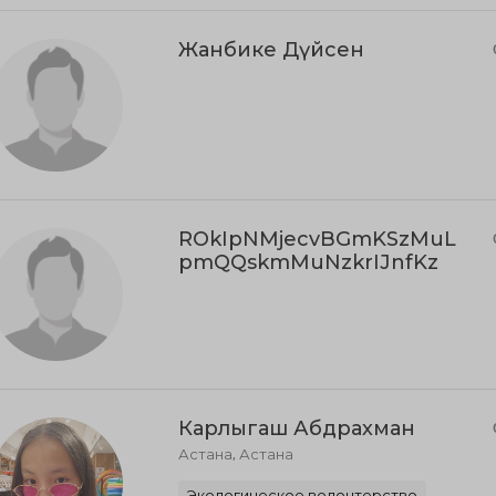
Жанбике Дүйсен
ROkIpNMjecvBGmKSzMuL
pmQQskmMuNzkrIJnfKz
Карлыгаш Абдрахман
Астана, Астана
Экологическое волонтерство