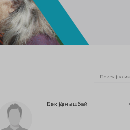
Бек Қуанышбай