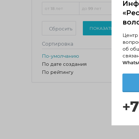
Инф
«Ре
вол
Сбросить
ПОКАЗАТЬ
Центр
вопрос
Сортировка
об об
связан
По-умолчанию
WhatsA
По дате создания
По рейтингу
+7