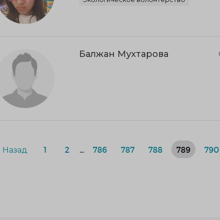
Балжан Мухтарова
Назад
1
2
...
786
787
788
789
790