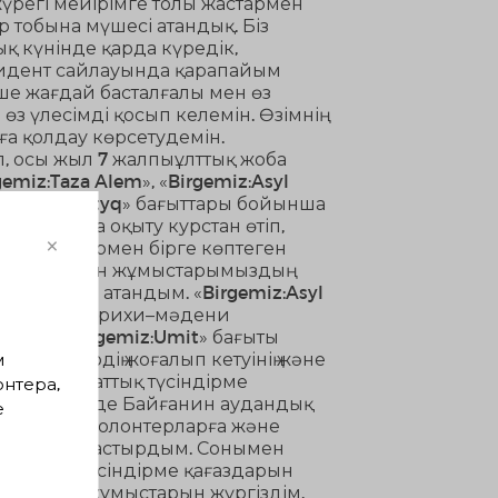
жүрегі мейірімге толы жастармен
р тобына мүшесі атандық. Біз
ық күнінде қарда күредік,
зидент сайлауында қарапайым
нше жағдай басталғалы мен өз
з үлесімді қосып келемін. Өзімнің
ға қолдау көрсетудемін.
п, осы жыл 7 жалпыұлттық жоба
emiz:Taza Alem», «Birgemiz:Asyl
miz:Sabaqtastyq» бағыттары бойынша
ы бойынша оқыту курстан өтіп,
×
олонтерлармен бірге көптеген
ігіп жасаған жұмыстарымыздың
жеңіспазы атандым. «Birgemiz:Asyl
ымыздағы тарихи–мәдени
қтым. «Birgemiz:Umit» бағыты
пірімдердің жоғалып кетуінің және
м
нда ақпараттық түсіндірме
онтера,
малыс кезінде Байғанин аудандық
е
ыс жасап волонтерларға және
арды ұйымдастырдым. Сонымен
ерделер, түсіндірме қағаздарын
мек тарату жұмыстарын жүргіздім.