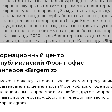
жолында атсалыса бастадық. Әр өңірден жиналған 
бірлесе оқу орынында «Үмітің үзілмесін» волонтерла
бірлесе түрлі іс –шаралар ұйымдастырып, қыстың су
аналармен жүздесіп құрбы болып сырластық, пре
халықпен алтын көпір орната білдік. Елімізде төте
ауданымда волонтерлық қозғалыстың қалыптасуына ө
волонтерлік тәжірбиеммен әрқашан бөлісіп жастар
Қазақстанда 2020 жыл «Волонтер жылы» деп бекіті
аясында жүзеге асырылып келеді. Қазіргі таңда «Birg
mura», «Birgemiz:Umit», «Birgemiz:Qamqor», «Birge
жұмыстар жүргізудемін. «Birgemiz:Taza Alem» бағыт
ормационный центр
ауданымыздың табиғатын қорғау мақсатында өзге в
плогингтерге қатыстым және ұйымдастырдым. Бір
спубликанский Фронт-офис
нәтижесінде қ "Лучший Эко-Волонтёр" конкурсының 
онтеров «Birgemiz»
mura» бағыты бойынша оқыту курстан өтіп, аудан
ескерткіш көзбен көру мақсатында экскурсияға шы
бойынша аудан орталығында балалардың және жасөс
 может проконсультировать вас по всем интересующи
ата–ананың қарауынсыз қалуының алдын алу мақсаты
ам касательно деятельности Фронт-офиса, о Годе вол
жұмыстарын жүргізіп келеміз. 2020 жыл жазғы де
щенациональных проектах или о любом другом вопрос
жастар ресурстық орталығында 3 ай қоғамдық жұм
ным с волонтерством. Доступны: телефонный звонок,
ауданның белсенді жастарына көптеген іс–шарал
pp, Telegram
қатар төтенше жағдай кезінде аудан халқына бетп
тарату және қарт ата–әжелеріміздің үйіне дәрі–дәр