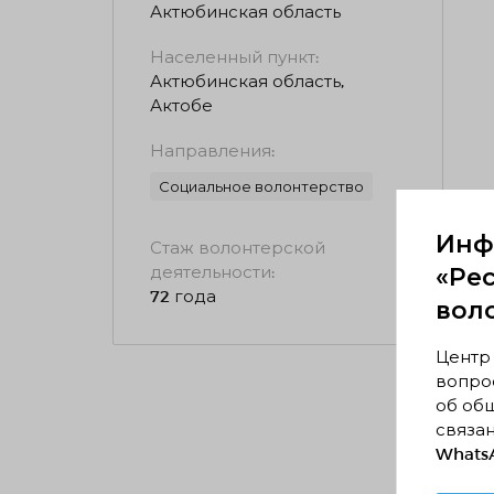
Актюбинская область
Населенный пункт:
Актюбинская область,
Актобе
Направления:
Социальное волонтерство
Инф
Стаж волонтерской
деятельности:
«Ре
72 года
вол
Центр
вопрос
об об
связан
WhatsA