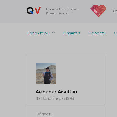
Единая Платформа
Bir
Волонтёров
Волонтеры
Birgemiz
Новости
О
Aizhanar Aisultan
ID Волонтера:
1993
Область: