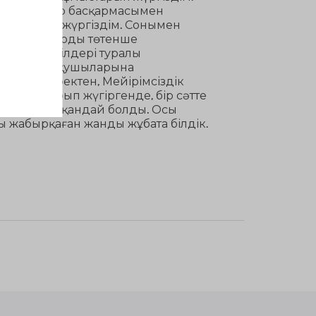
қ ішкі істер басқармасымен
ұмыстарын жүргіздім. Сонымен
ның оқушыларды төтенше
ет ету тәсілдері туралы
п мектеп оқушыларына
мділік жүректен, Мейірімсіздік
деп аласұрып жүгіргенде, бір сәтте
 тысқары жатқандай болды. Осы
ы жабырқаған жанды жұбата білдік.