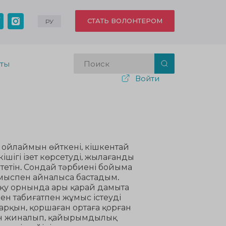
СТАТЬ ВОЛОНТЕРОМ
РУ
кты
Войти
 ойлаймын өйткені, кішкентай
кішігі ізет көрсетуді, жылағанды
тетін. Сондай тәрбиені бойыма
жұмыспен айналыса бастадым.
оқу орнында ары қарай дамыта
пен табиғатпен жұмыс істеуді
жарқын, қоршаған ортаға қорған
мен жиналып, қайырымдылық