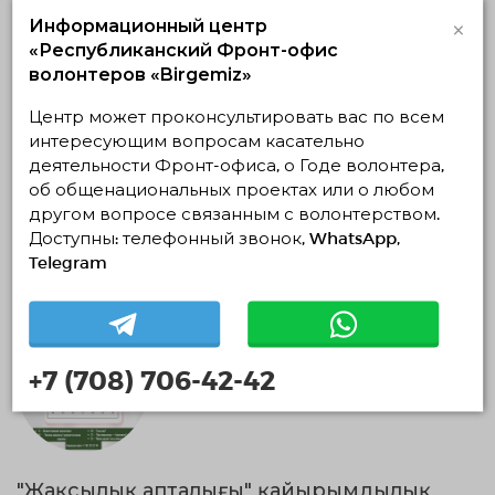
×
Информационный центр
«Республиканский Фронт-офис
"Көктем шапағаты" акциясы
волонтеров «Birgemiz»
03.05.2023 — 03.05.2023, c 11:07 по 18:30
Карагандинская область, Жезказган
Центр может проконсультировать вас по всем
Ұлытау облысы қоғамдық даму басқармасының "Жастар
интересующим вопросам касательно
ресурстық орталығы"
деятельности Фронт-офиса, о Годе волонтера,
об общенациональных проектах или о любом
Социальное волонтерство
другом вопросе связанным с волонтерством.
Доступны: телефонный звонок, WhatsApp,
03.05.2023 13:09
Завершено
Telegram
+7 (708) 706-42-42
"Жақсылық апталығы" қайырымдылық