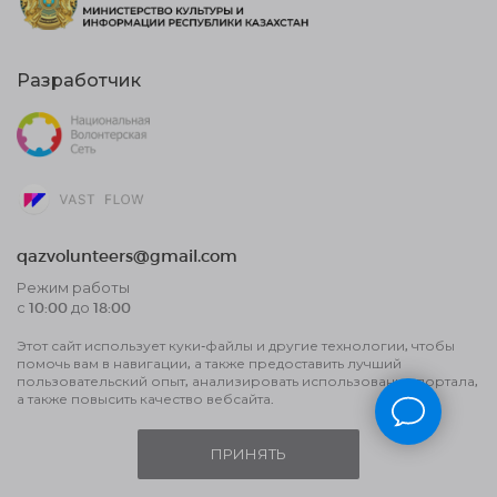
Разработчик
qazvolunteers@gmail.com
Режим работы
с 10:00 до 18:00
Этот сайт использует куки-файлы и другие технологии, чтобы
Договор публичной оферты
помочь вам в навигации, а также предоставить лучший
Пользовательское соглашение об
пользовательский опыт, анализировать использование портала,
обработке данных и политика
а также повысить качество вебсайта.
конфиденциальности
ПРИНЯТЬ