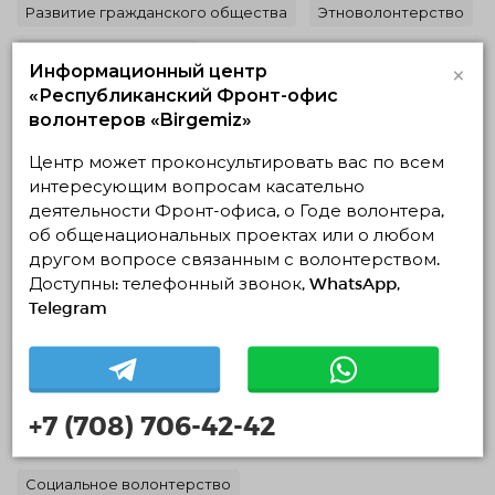
Развитие гражданского общества
Этноволонтерство
Медиа волонтерство
×
Информационный центр
«Республиканский Фронт-офис
16.03.2026 18:17
Завершено
волонтеров «Birgemiz»
Центр может проконсультировать вас по всем
интересующим вопросам касательно
деятельности Фронт-офиса, о Годе волонтера,
об общенациональных проектах или о любом
другом вопросе связанным с волонтерством.
Доступны: телефонный звонок, WhatsApp,
Telegram
“Мамания -онер мектебі”
20.03.2026 — 20.03.2026, c 10:00 по 15:00
Область Жетісу, Талдыкорган
Общественное Объединение «Алтын Адам креатив центр»
+7 (708) 706-42-42
области Жетісу
Социальное волонтерство