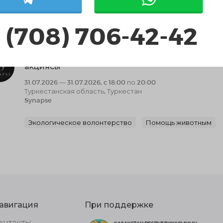
Инициативная группа "Спортивное Будущее"
 (708) 706-42-42
Социальное волонтерство
Спортивное и ЗОЖ воло
Жылы патруль: Түркістандағы панасыз жануар
акциясы
31.07.2026 — 31.07.2026, c 18:00 по 20:00
Туркестанская область, Туркестан
Synapse
Экологическое волонтерство
Помощь животным
авигация
При поддержке
онтакты