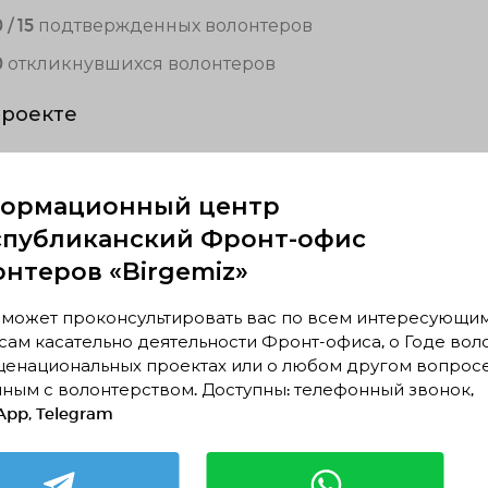
0 / 15 подтвержденных волонтеров
0 откликнувшихся волонтеров
проекте
м людей в нашу организацию «AvantgardesCare»
ормационный центр
спубликанский Фронт-офис
онтеров «Birgemiz»
 может проконсультировать вас по всем интересующи
ам касательно деятельности Фронт-офиса, о Годе вол
щенациональных проектах или о любом другом вопрос
хожие проекты
ным с волонтерством. Доступны: телефонный звонок,
pp, Telegram
"Спортивное будущее"
30.07.2026 — 09.08.2026, c 22:26 по 22:14
Астана, Астана