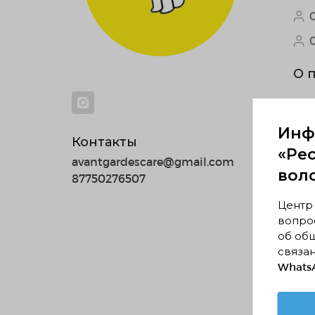
О 
Ище
Инф
Контакты
«Ре
avantgardescare@gmail.com
вол
87750276507
Центр
вопрос
об об
По
связан
WhatsA