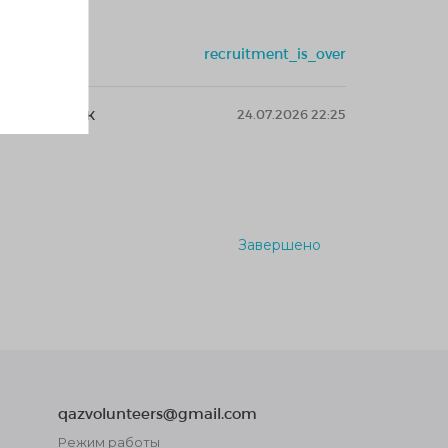
recruitment_is_over
нтёрство
ларға көмек
24.07.2026 22:25
Завершено
qazvolunteers@gmail.com
Режим работы