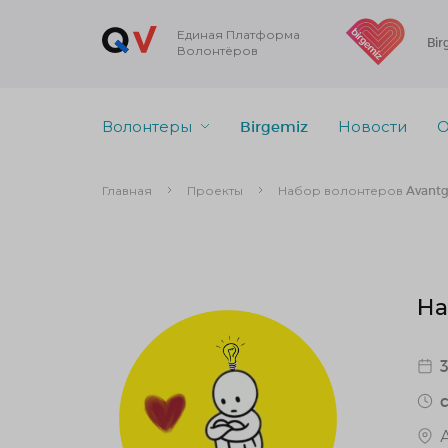
Единая Платформа
Bir
Волонтёров
Волонтеры
Birgemiz
Новости
О
Главная
Проекты
Набор волонтеров Avantg
На
c