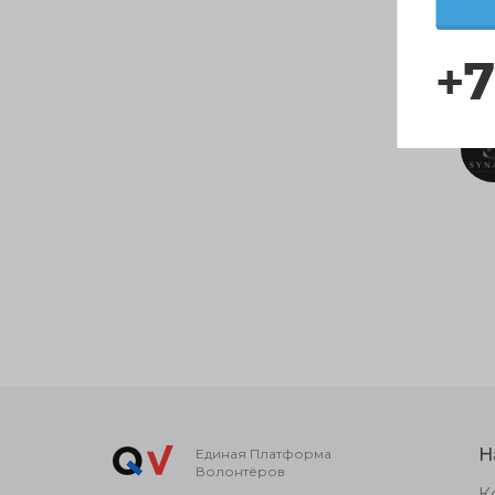
+7
Н
Единая Платформа
Волонтёров
К