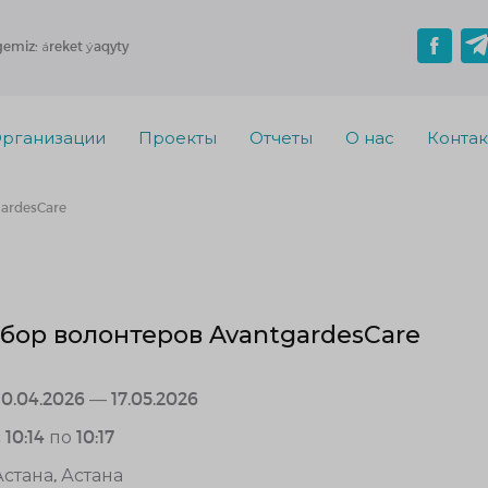
gemiz: áreket ýaqyty
рганизации
Проекты
Отчеты
О нас
Конта
ardesCare
бор волонтеров AvantgardesCare
30.04.2026 — 17.05.2026
 10:14 по 10:17
Астана, Астана