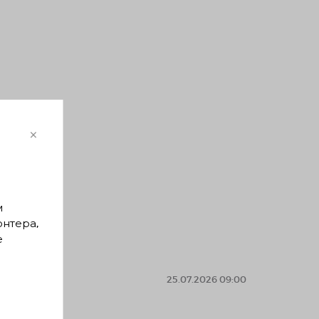
×
м
онтера,
е
25.07.2026 09:00