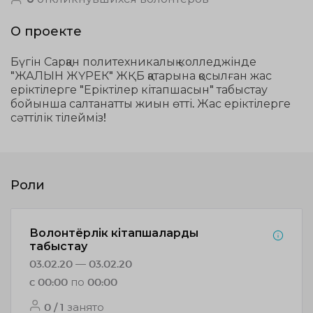
О проекте
Бүгін Сарқан политехникалық колледжінде
"ЖАЛЫН ЖҮРЕК" ЖҚБ қатарына қосылған жас
еріктілерге "Еріктілер кітапшасын" табыстау
бойынша салтанатты жиын өтті. Жас еріктілерге
сәттілік тілейміз!
Роли
Волонтёрлік кітапшаларды
табыстау
03.02.20 — 03.02.20
c 00:00 по 00:00
0 / 1 занято