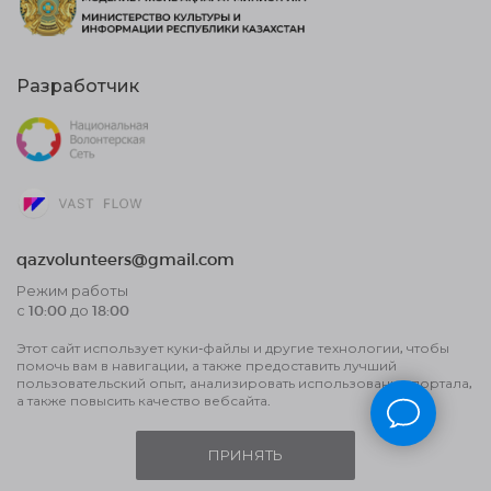
Разработчик
qazvolunteers@gmail.com
Режим работы
с 10:00 до 18:00
Этот сайт использует куки-файлы и другие технологии, чтобы
Договор публичной оферты
помочь вам в навигации, а также предоставить лучший
Пользовательское соглашение об
пользовательский опыт, анализировать использование портала,
обработке данных и политика
а также повысить качество вебсайта.
конфиденциальности
ПРИНЯТЬ