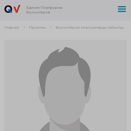
Единая Платформа
Волонтёров
Главная
Проекты
Волонтёрлік кітапшаларды табыстау