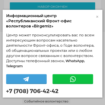
НАБОР ОКОНЧЕН
Подробнее
×
Информационный центр
«Республиканский Фронт-офис
волонтеров «Birgemiz»
Центр может проконсультировать вас по всем
интересующим вопросам касательно
Похожие проекты
деятельности Фронт-офиса, о Годе волонтера,
об общенациональных проектах или о любом
Набор волонтеров AvantgardesCare
другом вопросе связанным с волонтерством.
30.04.2026 13:18
Доступны: телефонный звонок, WhatsApp,
30.04.2026 — 17.05.2026, c 10:14 по 10:17
Telegram
Астана, Астана
AvantgardesCare
Экологическое волонтерство
+7 (708) 706-42-42
Социальное волонтерство
Событийное волонтерство