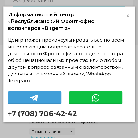
0 / 500 занято
НАБОР ОКОНЧЕН
×
Информационный центр
«Республиканский Фронт-офис
Подробнее
волонтеров «Birgemiz»
Центр может проконсультировать вас по всем
интересующим вопросам касательно
деятельности Фронт-офиса, о Годе волонтера,
Похожие проекты
об общенациональных проектах или о любом
другом вопросе связанным с волонтерством.
Жылы патруль: Түркістандағы панасыз
Доступны: телефонный звонок, WhatsApp,
жануарларға көмек акциясы
Telegram
24.07.2026 22:25
31.07.2026 — 31.07.2026, c 18:00 по 20:00
Туркестанская область, Туркестан
Synapse
+7 (708) 706-42-42
Экологическое волонтерство
Помощь животным
Завершено