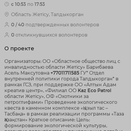
c 10:53 по 17:53
Область Жетісу, Талдыкорган
0 / 40 подтвержденных волонтеров
0 откликнувшихся волонтеров
О проекте
Организаторы: ОО «Областное общество лиц с
инвалидностью области Жетісу» Барибаева
Асель Максутовна +77011711585 ГУ" Отдел
внутренней политики города Талдыкорган" в
рамках ГСЗ, при поддержке ОО «Алтын Адам
креатив центр», «Филиал ОО Kaz Eco Patrol
области Жетісу», ОФ «Охотники за
петроглифами» Проведение экологического
квеста в каменном комплексе «Қызыл тас –
Тасбақа» в рамках реализации программы «Таза
Қазақстан» Краткое описание: Цель:
формирование экологической культуры,