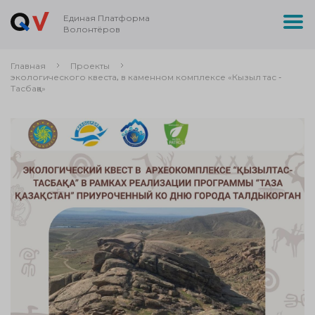
Единая Платформа
Волонтёров
Главная
Проекты
экологического квеста, в каменном комплексе «Кызыл тас -
Тасбақа»