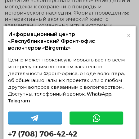
развитие волонтёрства и привлечение детей и
молодежи к сохранению природы и
исторического наследия. Формат проведения:
интерактивный экологический квест с
элементами командных игр, викторин и
практических заданий по теме экологии и
×
Информационный центр
сохранения историко-культурного наследия.
«Республиканский Фронт-офис
Участники будут разделены на команды,
волонтеров «Birgemiz»
выполнять задания,, проходить маршруты по
археокомплексу «Қызыл тас – Тасбақа», а также
Центр может проконсультировать вас по всем
участвовать в творческих и волонтёрских
интересующим вопросам касательно
активностях.
деятельности Фронт-офиса, о Годе волонтера,
об общенациональных проектах или о любом
другом вопросе связанным с волонтерством.
Доступны: телефонный звонок, WhatsApp,
Похожие проекты
Telegram
Жылы патруль: Түркістандағы панасыз
жануарларға көмек акциясы
24.07.2026 22:25
+7 (708) 706-42-42
31.07.2026 — 31.07.2026, c 18:00 по 20:00