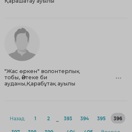
Қарашатау ауылы
"Жас өркен" волонтерлық
тобы, Әйтеке би
ауданы,Қарабұтақ ауылы
Назад
1
2
393
394
395
396
...
397
398
399
404
405
Вперёд