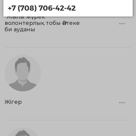
+7 (708) 706-42-42
"Жылы жүрек"
волонтерлық тобы Әйтеке
би ауданы
Жігер