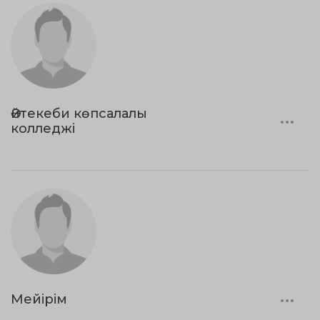
Әйтекеби көпсалалы
колледжі
Мейірім