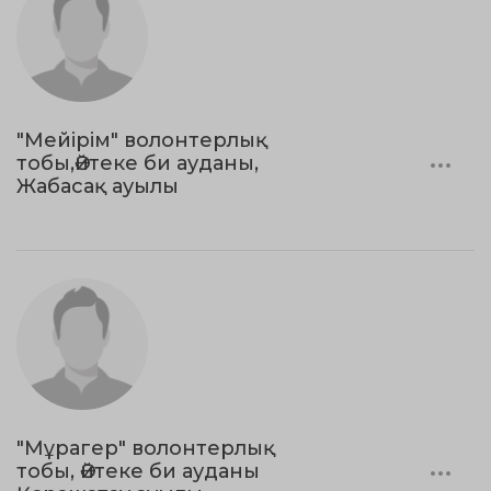
"Мейірім" волонтерлық
тобы,Әйтеке би ауданы,
Жабасақ ауылы
"Мұрагер" волонтерлық
тобы, Әйтеке би ауданы