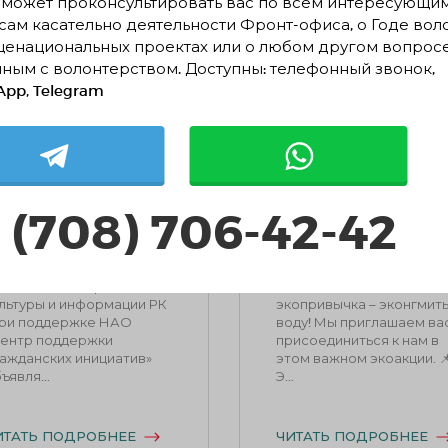
 может проконсультировать вас по всем интересующи
ам касательно деятельности Фронт-офиса, о Годе вол
щенациональных проектах или о любом другом вопрос
ным с волонтерством. Доступны: телефонный звонок,
pp, Telegram
орогие эко-
ЭКОПРИВЫЧКА
рузья, у нас
№2 НАЧНИ
чееень крутая
ЭКОНОМИТЬ
овость🥳
ВОДУ
 (708) 706-42-42
13.05.2024
876
12.12.2023
1281
Мы КФ «Фонд
ЭКОПРИВЫЧКА №2
циальных проектов» при
НАЧНИ ЭКОНОМИТЬ
казе Министерство
ВОДУ 🌿Сегодняшняя
льтуры и информации РК
экопривычка – эконгмит
при поддержке НАО
воду! Мы приглашаем ва
ентр поддержки
присоединиться к нам в
ажданских инициатив»
этом важном экоакции. 
ъявля...
Э...
ИТАТЬ ПОДРОБНЕЕ
ЧИТАТЬ ПОДРОБНЕЕ