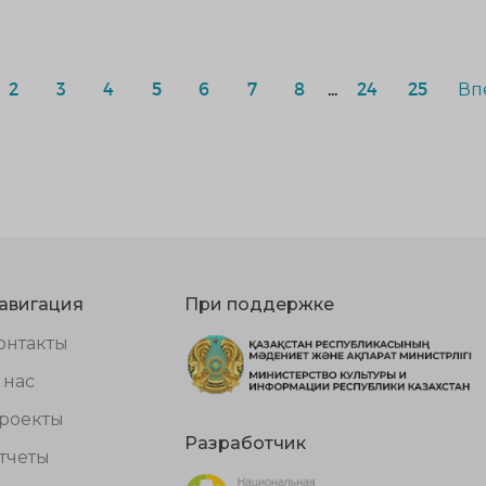
2
3
4
5
6
7
8
...
24
25
Вп
авигация
При поддержке
онтакты
 нас
роекты
Разработчик
тчеты