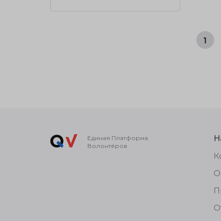
1
Н
Единая Платформа
Волонтёров
К
О
П
О