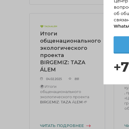
Центр
вопрос
об об
связан
WhatsA
Итоги
Д
общенационального
д
экологического
о
проекта
н
+7
BIRGEMIZ: TAZA
ÁLEM

со
04.02.2025
891
за
🌍 Итоги
ку
общенационального
, 
экологического проекта
«Ц
BIRGEMIZ: TAZA ÁLEM 🌱
гр
об
ЧИТАТЬ ПОДРОБНЕЕ
Ч