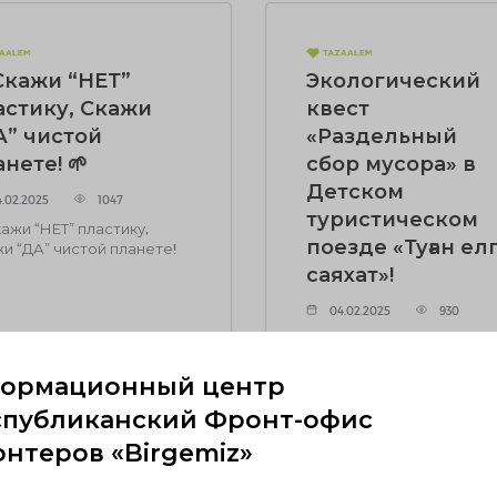
Скажи “НЕТ”
Экологический
астику, Скажи
квест
А” чистой
«Раздельный
нете! 🌱
сбор мусора» в
Детском
.02.2025
1047
туристическом
кажи “НЕТ” пластику,
поезде «Туған ел
и “ДА” чистой планете!
саяхат»!
04.02.2025
930
Экологический квест
«Раздельный сбор мусор
в Детском туристическо
ормационный центр
поезде «Туған елге саяхат
спубликанский Фронт-офис
онтеров «Birgemiz»
АТЬ ПОДРОБНЕЕ
ЧИТАТЬ ПОДРОБНЕЕ