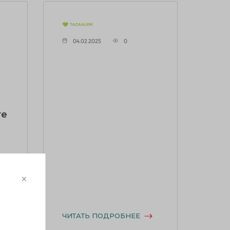
04.02.2025
0
ге
а»
×
м
»!
ЧИТАТЬ ПОДРОБНЕЕ