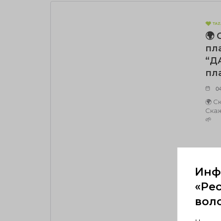
🌍 
пл
“Д
пла
04
🌍 С
Скаж
🌱
Инф
«Ре
вол
ЧИТ