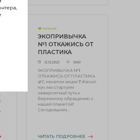
м
онтера,
е
ЭКОПРИВЫЧКА
№1 ОТКАЖИСЬ ОТ
ПЛАСТИКА
12.12.2023
1040
ЭКОПРИВЫЧКА №1
ОТКАЖИСЬ ОТ ПЛАСТИКА
🌿С началом акции 7 Жасыл
күн, мы стартуем
невероятный путь к
ь
бережному обращению с
с
нашей планетой!
Сегодняшняя...

ЧИТАТЬ ПОДРОБНЕЕ