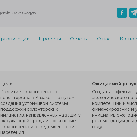
gemiz: áreket ýaqyty
рганизации
Проекты
Отчеты
О нас
Конта
Цель:
Ожидаемый резуль
Развитие экологического
Создать эффективн
волонтерства в Казахстане путем
экологического вол
создания устойчивой системы
компетенции и числ
поддержки волонтерских
финансирование и у
инициатив, направленных на защиту
инициатив ежегодно
окружающей среды и повышение
рекомендации для д
экологической осведомленности
году.
населения