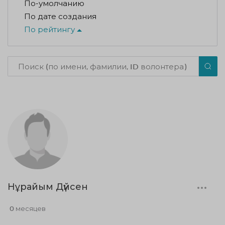
По-умолчанию
По дате создания
По рейтингу
Нұрайым Дүйсен
0 месяцев