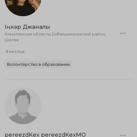
Іңкәр Джаналы
Алматинская область, Енбекшиказахский район,
Шелек
3 месяца
Волонтёрство в образовании
pereezdKex pereezdKexMO