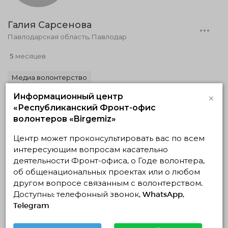
Галия Сарсенова
Павлодарская область, Павлодар
5 месяцев
Медиа волонтерство
×
Информационный центр
«Республиканский Фронт-офис
волонтеров «Birgemiz»
Центр может проконсультировать вас по всем
интересующим вопросам касательно
деятельности Фронт-офиса, о Годе волонтера,
об общенациональных проектах или о любом
другом вопросе связанным с волонтерством.
Доступны: телефонный звонок, WhatsApp,
Бақдәулет Төлбасы
Telegram
Туркестанская область, Туркестан
12 лет