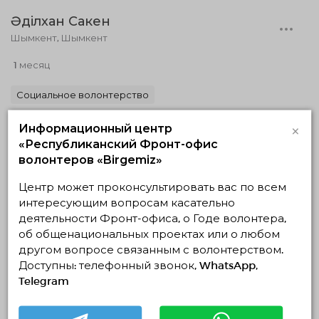
Әділхан Сакен
Шымкент, Шымкент
1 месяц
Социальное волонтерство
×
Информационный центр
«Республиканский Фронт-офис
волонтеров «Birgemiz»
Центр может проконсультировать вас по всем
интересующим вопросам касательно
деятельности Фронт-офиса, о Годе волонтера,
об общенациональных проектах или о любом
другом вопросе связанным с волонтерством.
Тоқтархан Қожабек
Доступны: телефонный звонок, WhatsApp,
Шымкент, Шымкент
Telegram
12 лет