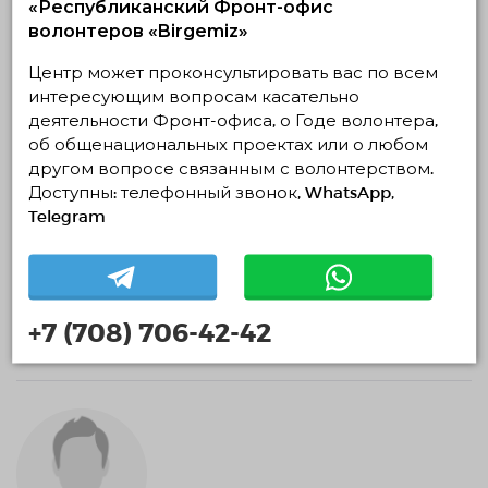
«Республиканский Фронт-офис
Социальное волонтерство
волонтеров «Birgemiz»
Центр может проконсультировать вас по всем
интересующим вопросам касательно
деятельности Фронт-офиса, о Годе волонтера,
об общенациональных проектах или о любом
другом вопросе связанным с волонтерством.
Доступны: телефонный звонок, WhatsApp,
Telegram
Жасмина Абдиламитова
0 месяцев
+7 (708) 706-42-42