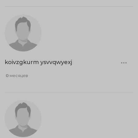
koivzgkurm ysvvqwyexj
0 месяцев