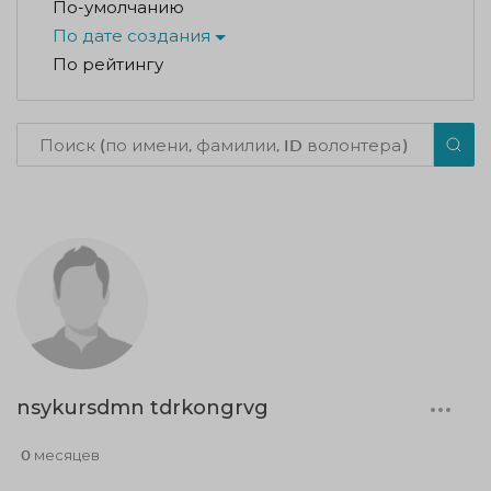
По-умолчанию
По дате создания
По рейтингу
nsykursdmn tdrkongrvg
0 месяцев