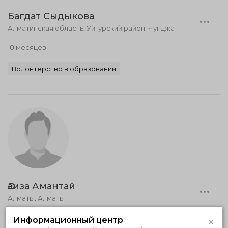
Багдат Сыдыкова
Алматинская область, Уйгурский район, Чунджа
0 месяцев
Волонтёрство в образовании
Әзиза Амантай
Алматы, Алматы
1 месяц
×
Информационный центр