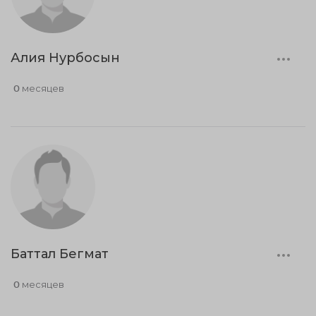
Алия Нурбосын
0 месяцев
Баттал Бегмат
0 месяцев