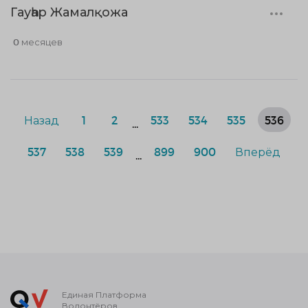
Гауһар Жамалқожа
0 месяцев
Назад
1
2
533
534
535
536
...
537
538
539
899
900
Вперёд
...
Единая Платформа
Волонтёров