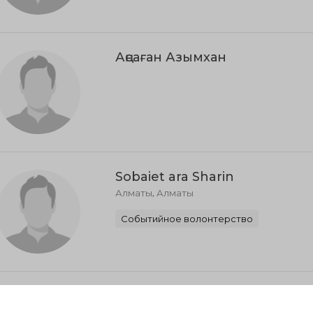
Аңсаған Азымхан
Sobaiet ara Sharin
Алматы, Алматы
Событийное волонтерство
Кувондикова Гулсим
Алматинская область, Каскелен