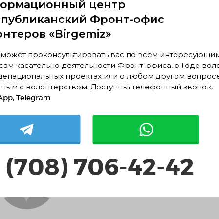
ормационный центр
спубликанский Фронт-офис
Экологическое волонтерство
онтеров «Birgemiz»
 может проконсультировать вас по всем интересующи
ам касательно деятельности Фронт-офиса, о Годе вол
Улдана Джаманкулова
щенациональных проектах или о любом другом вопрос
ным с волонтерством. Доступны: телефонный звонок,
pp, Telegram
Меруерт Егембердиева
 (708) 706-42-42
Астана, Астана
Событийное волонтерство