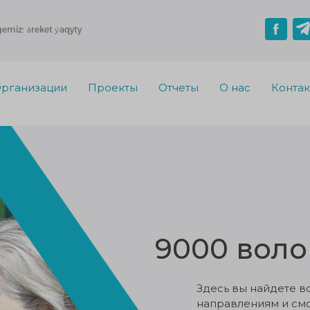
gemiz: áreket ýaqyty
рганизации
Проекты
Отчеты
О нас
Конта
9000 воло
Здесь вы найдете в
направлениям и смо