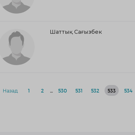
Шаттық Сағызбек
Назад
1
2
...
530
531
532
533
534