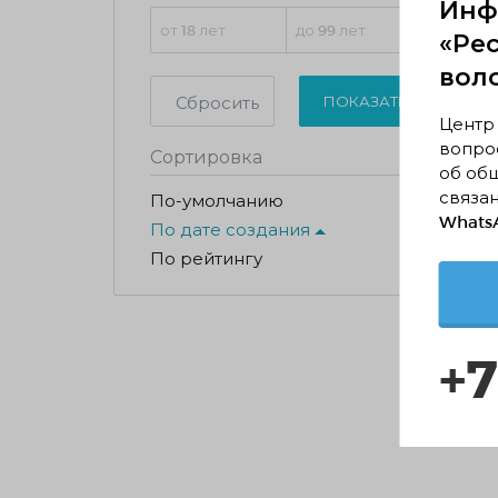
Инф
«Ре
вол
Сбросить
ПОКАЗАТЬ
Центр
вопрос
Сортировка
об об
связан
По-умолчанию
WhatsA
По дате создания
По рейтингу
+7