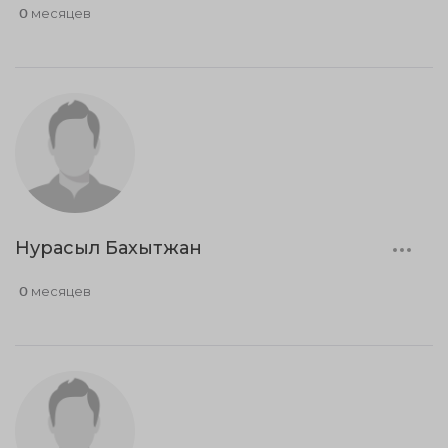
0 месяцев
Нурасыл Бахытжан
0 месяцев