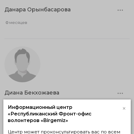
Данара Орынбасарова
0 месяцев
Диана Бекхожаева
0 месяцев
×
Информационный центр
«Республиканский Фронт-офис
волонтеров «Birgemiz»
Центр может проконсультировать вас по всем