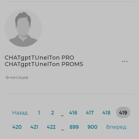
CHATgptTUnelTon PRO
CHATgptTUnelTon PROMS
0 месяцев
Назад
1
2
416
417
418
419
...
420
421
422
899
900
Вперёд
...