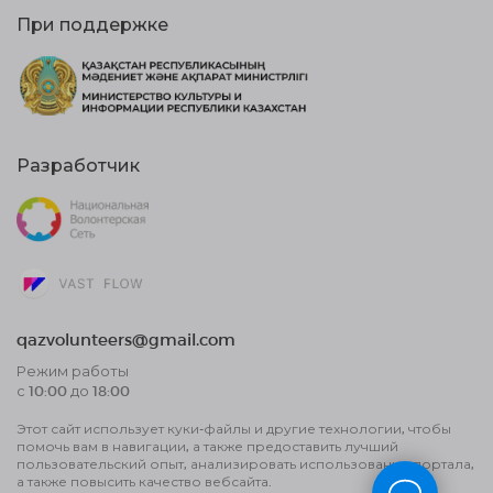
При поддержке
Разработчик
qazvolunteers@gmail.com
Режим работы
с 10:00 до 18:00
Этот сайт использует куки-файлы и другие технологии, чтобы
Договор публичной оферты
помочь вам в навигации, а также предоставить лучший
Пользовательское соглашение об
пользовательский опыт, анализировать использование портала,
обработке данных и политика
а также повысить качество вебсайта.