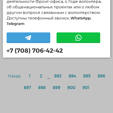
деятельности Фронт-офиса, о Годе волонтера,
По-умолчанию
об общенациональных проектах или о любом
По дате создания
другом вопросе связанным с волонтерством.
По рейтингу
Доступны: телефонный звонок, WhatsApp,
Telegram
+7 (708) 706-42-42
Ничего не найдено
Назад
1
2
893
894
895
896
...
897
898
899
900
901