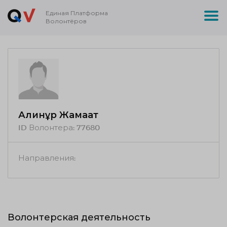
Единая Платформа
Волонтёров
Алинұр Жамағат
ID Волонтера:
77680
Направления:
Волонтерская деятельность