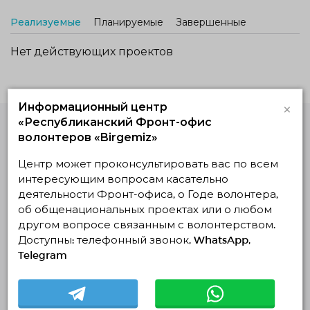
Реализуемые
Планируемые
Завершенные
Нет действующих проектов
×
Информационный центр
«Республиканский Фронт-офис
волонтеров «Birgemiz»
Единая Платформа
Волонтёров
Центр может проконсультировать вас по всем
© Единая Платформа Волонтёров 2018-2026
интересующим вопросам касательно
Навигация
деятельности Фронт-офиса, о Годе волонтера,
об общенациональных проектах или о любом
Контакты
другом вопросе связанным с волонтерством.
О нас
Доступны: телефонный звонок, WhatsApp,
Telegram
Проекты
Отчеты