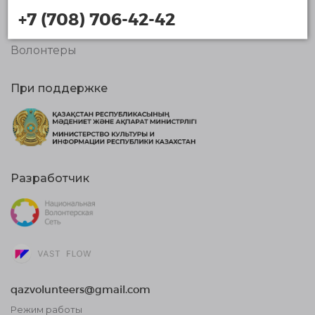
Организации
+7 (708) 706-42-42
Новости
Волонтеры
При поддержке
Разработчик
qazvolunteers@gmail.com
Режим работы