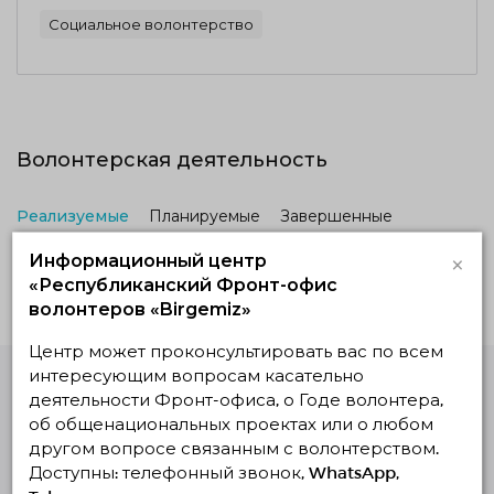
Социальное волонтерство
Волонтерская деятельность
Реализуемые
Планируемые
Завершенные
×
Информационный центр
Нет действующих проектов
«Республиканский Фронт-офис
волонтеров «Birgemiz»
Центр может проконсультировать вас по всем
интересующим вопросам касательно
деятельности Фронт-офиса, о Годе волонтера,
Единая Платформа
об общенациональных проектах или о любом
Волонтёров
другом вопросе связанным с волонтерством.
© Единая Платформа Волонтёров 2018-2026
Доступны: телефонный звонок, WhatsApp,
Навигация