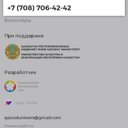
Организации
+7 (708) 706-42-42
Новости
Волонтеры
При поддержке
Разработчик
qazvolunteers@gmail.com
Режим работы