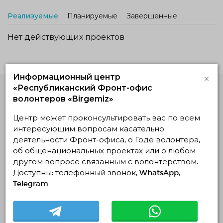
Реализуемые
Планируемые
Завершенные
Нет действующих проектов
×
Информационный центр
«Республиканский Фронт-офис
волонтеров «Birgemiz»
Единая Платформа
Волонтёров
Центр может проконсультировать вас по всем
© Единая Платформа Волонтёров 2018-2026
интересующим вопросам касательно
Навигация
деятельности Фронт-офиса, о Годе волонтера,
об общенациональных проектах или о любом
Контакты
другом вопросе связанным с волонтерством.
О нас
Доступны: телефонный звонок, WhatsApp,
Telegram
Проекты
Отчеты