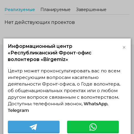
Реализуемые
Планируемые
Завершенные
Нет действующих проектов
×
Информационный центр
«Республиканский Фронт-офис
волонтеров «Birgemiz»
Единая Платформа
Волонтёров
Центр может проконсультировать вас по всем
© Единая Платформа Волонтёров 2018-2026
интересующим вопросам касательно
Навигация
деятельности Фронт-офиса, о Годе волонтера,
об общенациональных проектах или о любом
Контакты
другом вопросе связанным с волонтерством.
О нас
Доступны: телефонный звонок, WhatsApp,
Telegram
Проекты
Отчеты