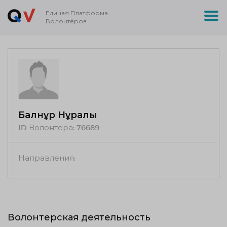
Единая Платформа
Волонтёров
Балнұр Нұралы
ID Волонтера:
76689
Направления:
Волонтерская деятельность