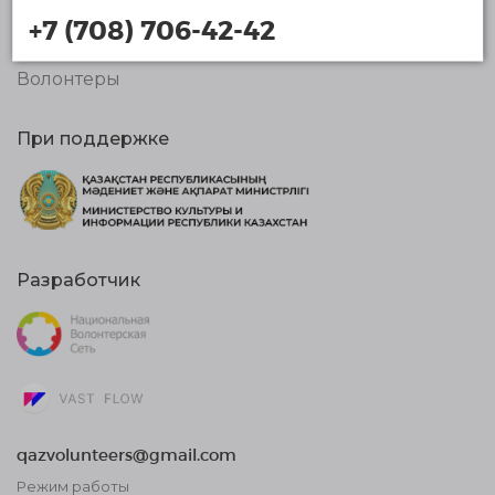
Организации
+7 (708) 706-42-42
Новости
Волонтеры
При поддержке
Разработчик
qazvolunteers@gmail.com
Режим работы