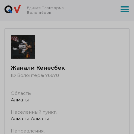
Единая Платформа
Волонтёров
Жанали Кенесбек
ID Волонтера:
76670
Область:
Алматы
Населенный пункт:
Алматы, Алматы
Направления: