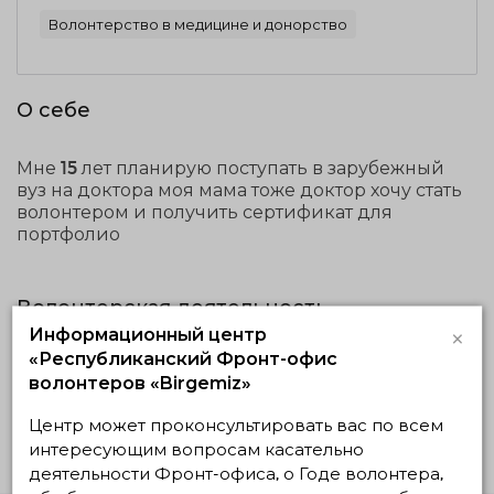
Волонтерство в медицине и донорство
О себе
Мне 15 лет планирую поступать в зарубежный
вуз на доктора моя мама тоже доктор хочу стать
волонтером и получить сертификат для
портфолио
Волонтерская деятельность
×
Информационный центр
«Республиканский Фронт-офис
Реализуемые
Планируемые
Завершенные
волонтеров «Birgemiz»
Нет действующих проектов
Центр может проконсультировать вас по всем
интересующим вопросам касательно
деятельности Фронт-офиса, о Годе волонтера,