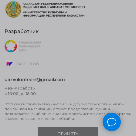
Разработчик
qazvolunteers@gmail.com
Режим работы
с 10:00 до 18:00
Этот сайт использует куки-файлы и другие технологии, чтобы
Договор публичной оферты
помочь вам в навигации, а также предоставить лучший
Пользовательское соглашение об
пользовательский опыт, анализировать использование портала,
обработке данных и политика
а также повысить качество вебсайта.
конфиденциальности
ПРИНЯТЬ