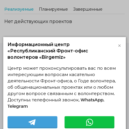
Реализуемые
Планируемые
Завершенные
Нет действующих проектов
×
Информационный центр
«Республиканский Фронт-офис
волонтеров «Birgemiz»
Единая Платформа
Волонтёров
Центр может проконсультировать вас по всем
© Единая Платформа Волонтёров 2018-2026
интересующим вопросам касательно
Навигация
деятельности Фронт-офиса, о Годе волонтера,
об общенациональных проектах или о любом
Контакты
другом вопросе связанным с волонтерством.
О нас
Доступны: телефонный звонок, WhatsApp,
Telegram
Проекты
Отчеты