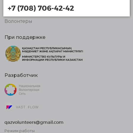
Организации
+7 (708) 706-42-42
Новости
Волонтеры
При поддержке
Разработчик
qazvolunteers@gmail.com
Режим работы