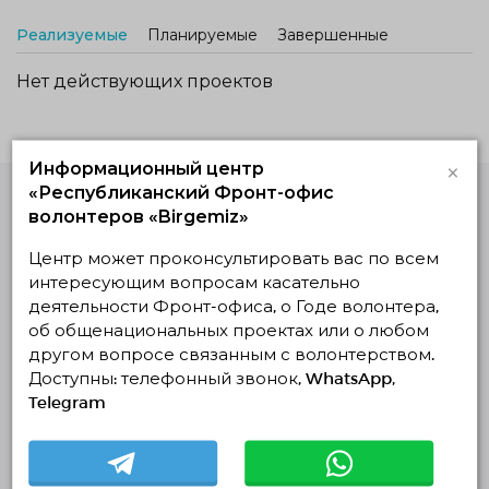
Реализуемые
Планируемые
Завершенные
Нет действующих проектов
×
Информационный центр
«Республиканский Фронт-офис
волонтеров «Birgemiz»
Единая Платформа
Волонтёров
Центр может проконсультировать вас по всем
© Единая Платформа Волонтёров 2018-2026
интересующим вопросам касательно
Навигация
деятельности Фронт-офиса, о Годе волонтера,
об общенациональных проектах или о любом
Контакты
другом вопросе связанным с волонтерством.
О нас
Доступны: телефонный звонок, WhatsApp,
Telegram
Проекты
Отчеты