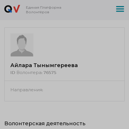
Единая Платформа
Волонтёров
Айлара Тынымгереева
ID Волонтера:
76575
Направления:
Волонтерская деятельность