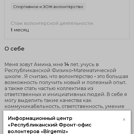
Спортивное и ЗОЖ волонтёрство
Стаж волонтерской деятельности:
1 месяц
О себе
Меня зовут Амина, мне 14 лет, учусь в
Республиканской Физико-Математической
школе . Я считаю, что волонтёрство - это большая
возможность получить новый и полезный опыт,
а также стать частью коллектива из
ответственных и инициативных людей. В себе я
могу выделить такие качества как
коммуникабельность, ответственность, умение
работать в команде , энергичность и
×
трудолюбие.
Информационный центр
«Республиканский Фронт-офис
волонтеров «Birgemiz»