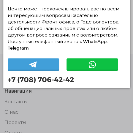
Волонтерская деятельность
Центр может проконсультировать вас по всем
интересующим вопросам касательно
Реализуемые
Планируемые
Завершенные
деятельности Фронт-офиса, о Годе волонтера,
об общенациональных проектах или о любом
Нет действующих проектов
другом вопросе связанным с волонтерством.
Доступны: телефонный звонок, WhatsApp,
Telegram
Единая Платформа
Волонтёров
+7 (708) 706-42-42
© Единая Платформа Волонтёров 2018-2026
Навигация
Контакты
О нас
Проекты
Отчеты