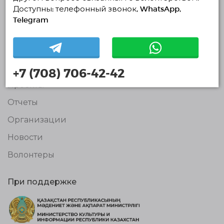
Доступны: телефонный звонок, WhatsApp,
Волонтёров
© Единая Платформа Волонтёров 2018-2026
Telegram
Навигация
Контакты
О нас
+7 (708) 706-42-42
Проекты
Отчеты
Организации
Новости
Волонтеры
При поддержке