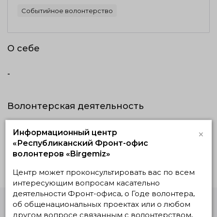
Событийное волонтерство
О себе
-
Волонтерская деятельность
Реализуемые
Планируемые
Завершенные
×
Информационный центр
«Республиканский Фронт-офис
Нет действующих проектов
волонтеров «Birgemiz»
Центр может проконсультировать вас по всем
интересующим вопросам касательно
деятельности Фронт-офиса, о Годе волонтера,
об общенациональных проектах или о любом
другом вопросе связанным с волонтерством.
Единая Платформа