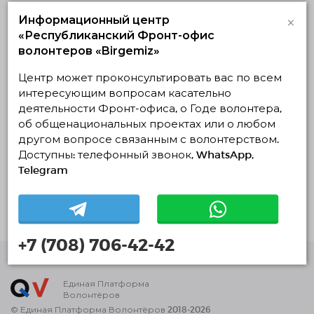
все качества, которые ему пригодятся в
×
Информационный центр
будущем. Поэтому я участвую в Проекте Медаль
Елбасы. Это неповторимая возможность
«Республиканский Фронт-офис
выработать дисциплину, ответственность, также
волонтеров «Birgemiz»
освоить 7 навыков высококачественного
человека.
Центр может проконсультировать вас по всем
интересующим вопросам касательно
деятельности Фронт-офиса, о Годе волонтера,
Волонтерская деятельность
об общенациональных проектах или о любом
другом вопросе связанным с волонтерством.
Доступны: телефонный звонок, WhatsApp,
Реализуемые
Планируемые
Завершенные
Telegram
Нет действующих проектов
+7 (708) 706-42-42
Единая Платформа
Волонтёров
© Единая Платформа Волонтёров 2018-2026