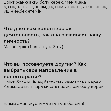
Ерікті жан-жақты болу керек. Мен Жаңа
Қазақстанға өз үлесімді қосамын, жарқын болашақ
үшін еңбек етемін.
Что дает вам волонтерская
деятельность, как она развивает вашу
личность?
Маған ерікті болған ұнайды)
Что вы посоветуете другим? Как
выбрать свое направление в
волонтерстве?
Ерікті болу үшін ең бастысы - қайсарлық керек.
Адамдар мен қарым-қатынас жақсы болу керек.
Еліміз аман, жұртымыз тыныш болсын!