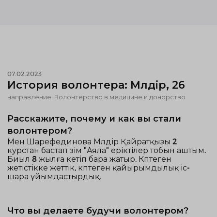
07.02.2023
История волонтера: Мөлдір, 26
направление: Волонтерство в медицине и донорство
Расскажите, почему и как вы стали
волонтером?
Мен Шарефединова Мөлдір Қайратқызы 2
курстан бастап өзім "Аяла" еріктілер тобын аштым.
Биыл 8 жылға кетіп бара жатыр, Көптеген
жетістікке жеттік, көптеген қайырымдылық іс-
шара ұйымдастырдық.
Что вы делаете будучи волонтером?