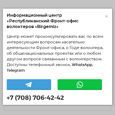
Последние новости
×
Информационный центр
«Республиканский Фронт-офис
22.07.2026
3151
0
волонтеров «Birgemiz»
Проводится актуализация данных
Центр может проконсультировать вас по всем
неправительственных волонтерских
интересующим вопросам касательно
организаций Казахстана
деятельности Фронт-офиса, о Годе волонтера,
ЧИТАТЬ ПОДРОБНЕЕ
об общенациональных проектах или о любом
другом вопросе связанным с волонтерством.
Доступны: телефонный звонок, WhatsApp,
Telegram
17.07.2026
1941
0
В Национальной волонтерской сети
состоялась встреча с делегацией
Департамента социальной работы города
Шанхая
+7 (708) 706-42-42
ЧИТАТЬ ПОДРОБНЕЕ