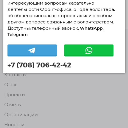
интересующим вопросам касательно
деятельности Фронт-офиса, о Годе волонтера,
об общенациональных проектах или о любом
другом вопросе связанным с волонтерством.
Доступны: телефонный звонок, WhatsApp,
Telegram
Единая Платформа
Волонтёров
© Единая Платформа Волонтёров 2018-2026
+7 (708) 706-42-42
Навигация
Контакты
О нас
Проекты
Отчеты
Организации
Новости