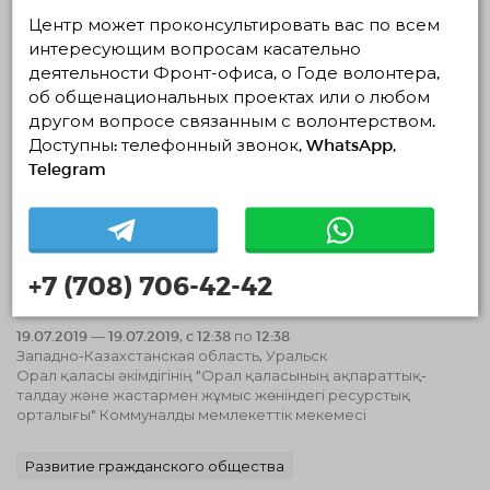
Событийное волонтерство
Центр может проконсультировать вас по всем
интересующим вопросам касательно
19.08.2019 13:49
Завершено
деятельности Фронт-офиса, о Годе волонтера,
об общенациональных проектах или о любом
другом вопросе связанным с волонтерством.
Доступны: телефонный звонок, WhatsApp,
Telegram
+7 (708) 706-42-42
URALSK JOB FAIR - 2019
19.07.2019 — 19.07.2019, c 12:38 по 12:38
Западно-Казахстанская область, Уральск
Орал қаласы әкімдігінің "Орал қаласының ақпараттық-
талдау және жастармен жұмыс жөніндегі ресурстық
орталығы" Коммуналды мемлекеттік мекемесі
Развитие гражданского общества