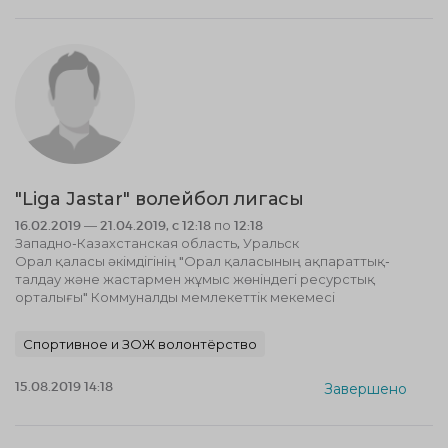
"Liga Jastar" волейбол лигасы
16.02.2019 — 21.04.2019, c 12:18 по 12:18
Западно-Казахстанская область, Уральск
Орал қаласы әкімдігінің "Орал қаласының ақпараттық-
талдау және жастармен жұмыс жөніндегі ресурстық
орталығы" Коммуналды мемлекеттік мекемесі
Спортивное и ЗОЖ волонтёрство
15.08.2019 14:18
Завершено