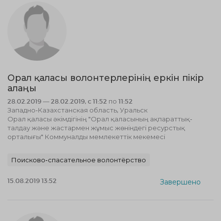
Орал қаласы волонтерлерінің еркін пікір
алаңы
28.02.2019 — 28.02.2019, c 11:52 по 11:52
Западно-Казахстанская область, Уральск
Орал қаласы әкімдігінің "Орал қаласының ақпараттық-
талдау және жастармен жұмыс жөніндегі ресурстық
орталығы" Коммуналды мемлекеттік мекемесі
Поисково-спасательное волонтёрство
15.08.2019 13:52
Завершено