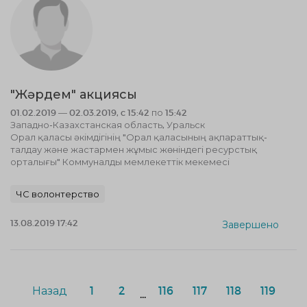
"Жәрдем" акциясы
01.02.2019 — 02.03.2019, c 15:42 по 15:42
Западно-Казахстанская область, Уральск
Орал қаласы әкімдігінің "Орал қаласының ақпараттық-
талдау және жастармен жұмыс жөніндегі ресурстық
орталығы" Коммуналды мемлекеттік мекемесі
ЧС волонтерство
13.08.2019 17:42
Завершено
Назад
1
2
116
117
118
119
...