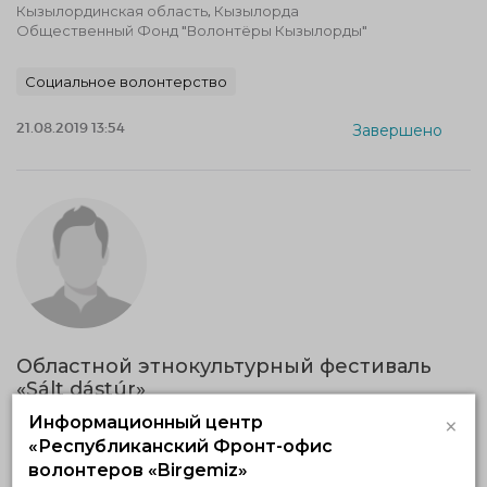
Кызылординская область, Кызылорда
Общественный Фонд "Волонтёры Кызылорды"
Социальное волонтерство
21.08.2019 13:54
Завершено
Областной этнокультурный фестиваль
«Sált dástúr»
29.08.2019 — 30.08.2019, c 11:49 по 11:49
×
Информационный центр
Северо-Казахстанская область, Петропавловск
«Республиканский Фронт-офис
КГУ "Қоғамдық келісім" КГУ "Аппарат акима СКО"
волонтеров «Birgemiz»