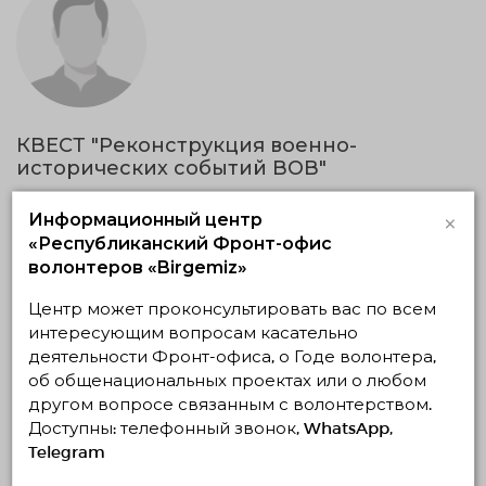
КВЕСТ "Реконструкция военно-
исторических событий ВОВ"
10.04.2019 — 07.09.2019, c 19:24 по 19:24
×
Карагандинская область, Караганда
Информационный центр
Волонтерский центр "ШАНЫРАК"
«Республиканский Фронт-офис
волонтеров «Birgemiz»
Социальное волонтерство
Центр может проконсультировать вас по всем
интересующим вопросам касательно
24.08.2019 21:24
Завершено
деятельности Фронт-офиса, о Годе волонтера,
об общенациональных проектах или о любом
другом вопросе связанным с волонтерством.
Доступны: телефонный звонок, WhatsApp,
Telegram