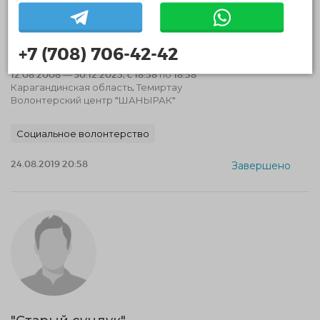
+7 (708) 706-42-42
Детские дворовые клубы
12.08.2008 — 30.12.2025, c 18:58 по 18:58
Карагандинская область, Темиртау
Волонтерский центр "ШАНЫРАК"
Социальное волонтерство
24.08.2019 20:58
Завершено