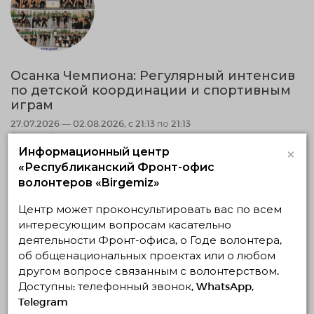
Осанка Чемпиона: Регулярный интенсив
по детской координации и спортивным
играм
27.07.2026 — 02.08.2026, c 21:13 по 21:13
Астана, Астана
Инициативная группа "Спортивное Будущее"
×
Информационный центр
«Республиканский Фронт-офис
волонтеров «Birgemiz»
Социальное волонтерство
Центр может проконсультировать вас по всем
Спортивное и ЗОЖ волонтёрство
интересующим вопросам касательно
20.07.2026 23:49
деятельности Фронт-офиса, о Годе волонтера,
Завершено
об общенациональных проектах или о любом
другом вопросе связанным с волонтерством.
Доступны: телефонный звонок, WhatsApp,
Telegram