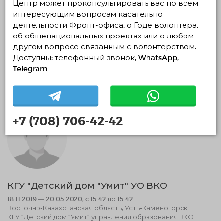
ГКЦ
Центр может проконсультировать вас по всем
интересующим вопросам касательно
13.11.2019 — 13.12.2019, c 12:12 по 12:12
деятельности Фронт-офиса, о Годе волонтера,
Алматы, Алматы
«Городской Кардиологический Центр»
об общенациональных проектах или о любом
другом вопросе связанным с волонтерством.
Доступны: телефонный звонок, WhatsApp,
Волонтерство в медицине и донорство
Telegram
13.11.2019 13:12
Завершено
+7 (708) 706-42-42
КГУ "Детский дом "Умит" УО ВКО
18.11.2019 — 20.05.2020, c 15:42 по 15:42
Восточно-Казахстанская область, Усть-Каменогорск
КГУ "Детский дом "Умит" управления образования ВКО