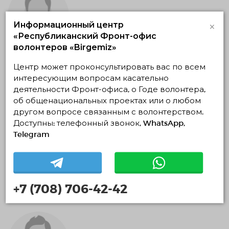
×
Информационный центр
«Республиканский Фронт-офис
волонтеров «Birgemiz»
помощник тренера
Центр может проконсультировать вас по всем
интересующим вопросам касательно
11.11.2019 — 31.12.2019, c 13:07 по 13:07
Восточно-Казахстанская область, Усть-Каменогорск
деятельности Фронт-офиса, о Годе волонтера,
КГУ «Восточно-Казахстанская областная
об общенациональных проектах или о любом
специализированная детско-юношеская школа
другом вопросе связанным с волонтерством.
олимпийского резерва по легкой атлетике» управления
Доступны: телефонный звонок, WhatsApp,
физической культуры и спорта Восточно-Казахстанской
области
Telegram
Спортивное и ЗОЖ волонтёрство
11.11.2019 14:07
Завершено
+7 (708) 706-42-42