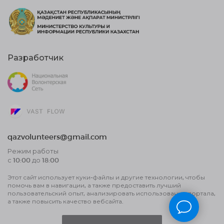
Разработчик
qazvolunteers@gmail.com
Режим работы
с 10:00 до 18:00
Этот сайт использует куки-файлы и другие технологии, чтобы
Договор публичной оферты
помочь вам в навигации, а также предоставить лучший
Пользовательское соглашение об
пользовательский опыт, анализировать использование портала,
обработке данных и политика
а также повысить качество вебсайта.
конфиденциальности