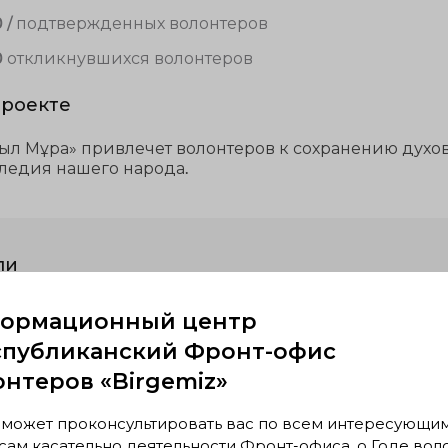
0 / подтвержденных волонтеров
0 откликнувшихся волонтеров
проекте
ыл Мұра» привлечет волонтеров к сохранению духо
ледия нашего народа.
ли
ормационный центр
«Асыл Мұра»
спубликанский Фронт-офис
07.01.20 — 07.01.25
онтеров «Birgemiz»
c 00:00 по 00:00
0 / 1 занято
 может проконсультировать вас по всем интересующи
ам касательно деятельности Фронт-офиса, о Годе вол