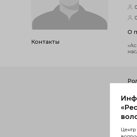
О 
Контакты
«Ас
нас
Ро
Инф
«Ре
вол
Центр
вопрос