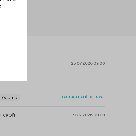
е
25.07.2026 09:00
recruitment_is_over
нтёрство
етской
21.07.2026 00:09