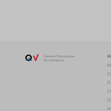
Н
Единая Платформа
Волонтёров
К
О
П
О
О
Н