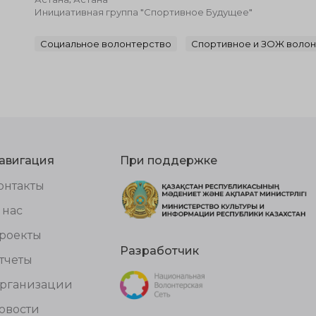
Инициативная группа "Спортивное Будущее"
Социальное волонтерство
Спортивное и ЗОЖ воло
авигация
При поддержке
онтакты
 нас
роекты
Разработчик
тчеты
рганизации
овости