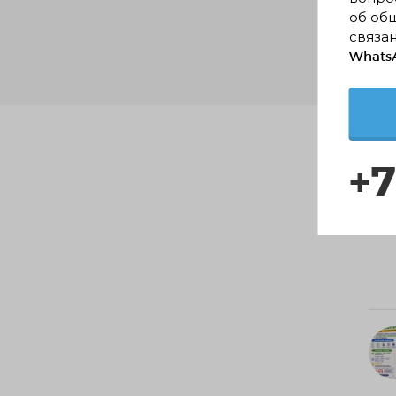
об об
связан
WhatsA
По
+7