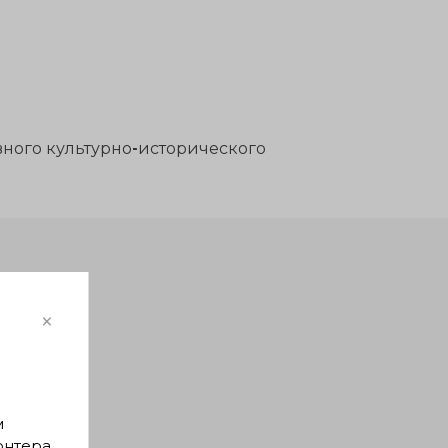
вного культурно-исторического
×
м
онтера,