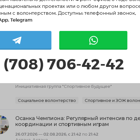
НАБОР ОКОНЧЕН
щенациональных проектах или о любом другом вопрос
ным с волонтерством. Доступны: телефонный звонок,
Подробнее
pp, Telegram
хожие проекты
 (708) 706-42-42
"Спортивное будущее"
30.07.2026 — 09.08.2026, c 22:26 по 22:14
Астана, Астана
Инициативная группа "Спортивное Будущее"
Социальное волонтерство
Спортивное и ЗОЖ воло
Осанка Чемпиона: Регулярный интенсив по д
координации и спортивным играм
26.07.2026 — 02.08.2026, c 21:42 по 21:42
Астана, Астана