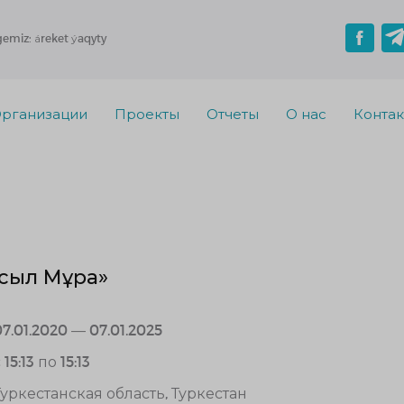
gemiz: áreket ýaqyty
рганизации
Проекты
Отчеты
О нас
Конта
сыл Мұра»
07.01.2020 — 07.01.2025
 15:13 по 15:13
Туркестанская область, Туркестан