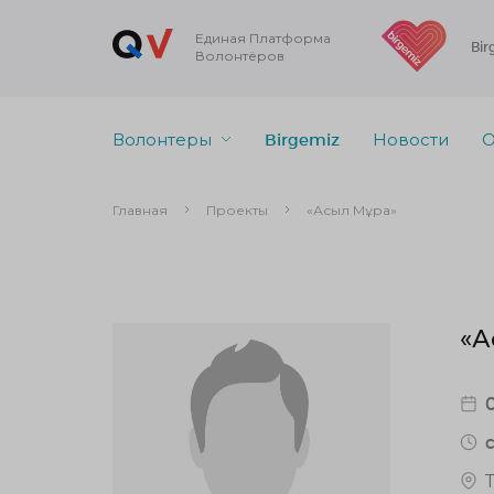
Единая Платформа
Bir
Волонтёров
Волонтеры
Birgemiz
Новости
О
Главная
Проекты
«Асыл Мұра»
«А
c