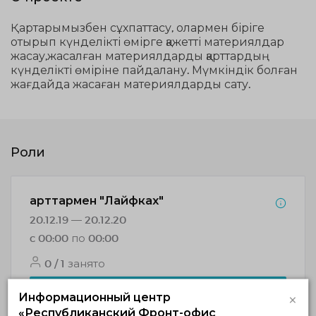
Қартарымызбен сұхпаттасу, олармен біріге
отырып күнделікті өмірге қажетті материялдар
жасау,жасалған материялдарды қарттардың
күнделікті өміріне пайдалану. Мүмкіндік болған
жағдайда жасаған материялдарды сату.
Роли
Қарттармен "Лайфках"
20.12.19 — 20.12.20
c 00:00 по 00:00
0 / 1 занято
НАБОР ОКОНЧЕН
×
Информационный центр
«Республиканский Фронт-офис
Подробнее