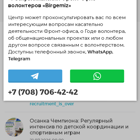
волонтеров «Birgemiz»
Центр может проконсультировать вас по всем
интересующим вопросам касательно
деятельности Фронт-офиса, о Годе волонтера,
Похожие проекты
об общенациональных проектах или о любом
другом вопросе связанным с волонтерством.
"Спортивное будущее"
25.07.2026 09:00
Доступны: телефонный звонок, WhatsApp,
Telegram
30.07.2026 — 09.08.2026, c 22:26 по 22:14
Астана, Астана
Инициативная группа "Спортивное Будущее"
Социальное волонтерство
+7 (708) 706-42-42
Спортивное и ЗОЖ волонтёрство
recruitment_is_over
Осанка Чемпиона: Регулярный
интенсив по детской координации и
спортивным играм