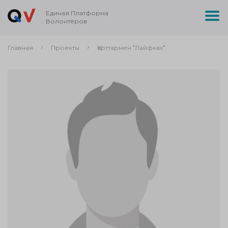
Единая Платформа
Волонтёров
Главная
Проекты
Қарттармен "Лайфках"