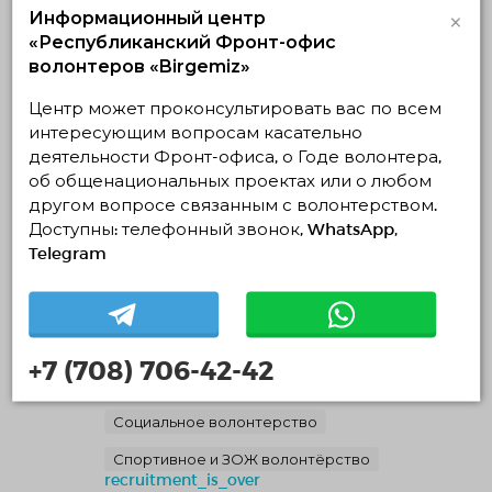
самоопределению, в том числе, с инклюзией,
×
Информационный центр
возможность быть вовлеченными в общество и
«Республиканский Фронт-офис
влиять на это общество соразмерно своим
волонтеров «Birgemiz»
силам. В ходе лекций учащиеся познакомятся с
основами экологического волонтерства,
Центр может проконсультировать вас по всем
примерами успешных инициатив и
интересующим вопросам касательно
возможностями личного участия.
деятельности Фронт-офиса, о Годе волонтера,
об общенациональных проектах или о любом
другом вопросе связанным с волонтерством.
Доступны: телефонный звонок, WhatsApp,
Похожие проекты
Telegram
"Спортивное будущее"
25.07.2026 09:00
30.07.2026 — 09.08.2026, c 22:26 по 22:14
Астана, Астана
+7 (708) 706-42-42
Инициативная группа "Спортивное Будущее"
Социальное волонтерство
Спортивное и ЗОЖ волонтёрство
recruitment_is_over