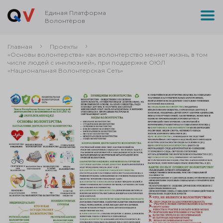
Единая Платформа
Волонтёров
Главная
Проекты
«Основы волонтерства» как волонтерство меняет жизнь, в том
числе людей с инклюзией», при поддержке ОЮЛ
«Национальная Волонтерская Сеть»