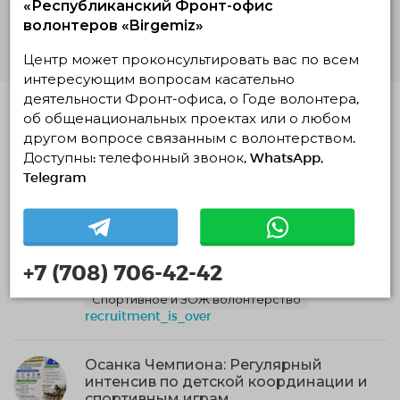
«Республиканский Фронт-офис
Подробнее
волонтеров «Birgemiz»
Центр может проконсультировать вас по всем
интересующим вопросам касательно
деятельности Фронт-офиса, о Годе волонтера,
об общенациональных проектах или о любом
Похожие проекты
другом вопросе связанным с волонтерством.
"Спортивное будущее"
Доступны: телефонный звонок, WhatsApp,
25.07.2026 09:00
Telegram
30.07.2026 — 09.08.2026, c 22:26 по 22:14
Астана, Астана
Инициативная группа "Спортивное Будущее"
+7 (708) 706-42-42
Социальное волонтерство
Спортивное и ЗОЖ волонтёрство
recruitment_is_over
Осанка Чемпиона: Регулярный
интенсив по детской координации и
спортивным играм