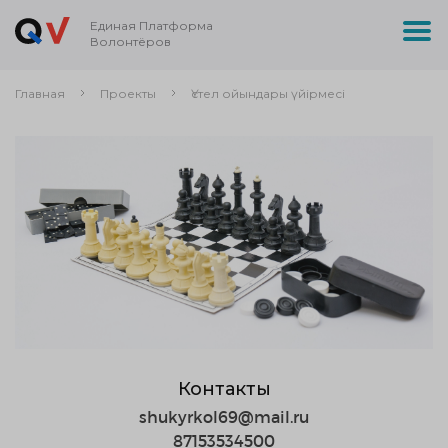
Единая Платформа
Волонтёров
Главная
Проекты
Үстел ойындары үйірмесі
Контакты
shukyrkol69@mail.ru
87153534500