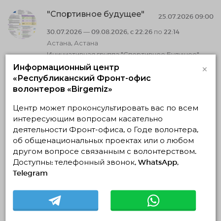
"Спортивное будущее"
25.07.2026 09:00
30.07.2026 — 09.08.2026, c 22:26 по 22:14
Астана, Астана
Инициативная группа "Спортивное Будущее"
×
Информационный центр
Социальное волонтерство
«Республиканский Фронт-офис
волонтеров «Birgemiz»
Спортивное и ЗОЖ волонтёрство
recruitment_is_over
Центр может проконсультировать вас по всем
интересующим вопросам касательно
деятельности Фронт-офиса, о Годе волонтера,
Осанка Чемпиона: Регулярный
интенсив по детской координации и
об общенациональных проектах или о любом
спортивным играм
другом вопросе связанным с волонтерством.
21.07.2026 00:09
Доступны: телефонный звонок, WhatsApp,
Telegram
26.07.2026 — 02.08.2026, c 21:42 по 21:42
Астана, Астана
Инициативная группа "Спортивное Будущее"
Социальное волонтерство