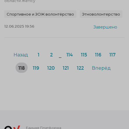
области Жетісу
Спортивное и ЗОЖ волонтёрство
Этноволонтерство
12.06.2025 19:56
Завершено
Назад
1
2
114
115
116
117
...
118
119
120
121
122
Вперёд
Единая Платформа