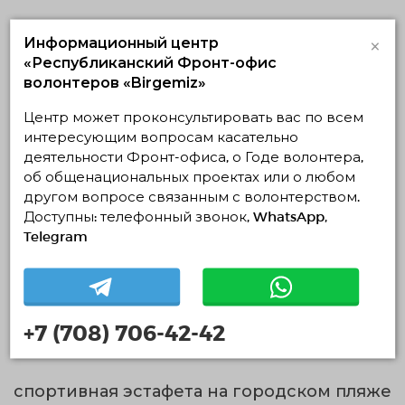
спортивная спартакиада
×
Информационный центр
«Республиканский Фронт-офис
10.06.2025 — 10.06.2025, c 10:17 по 16:17
Область Жетісу, Талдыкорган
волонтеров «Birgemiz»
Общественное Объединение «Алтын Адам креатив центр»
области Жетісу
Центр может проконсультировать вас по всем
интересующим вопросам касательно
Спортивное и ЗОЖ волонтёрство
деятельности Фронт-офиса, о Годе волонтера,
об общенациональных проектах или о любом
05.06.2025 19:31
Завершено
другом вопросе связанным с волонтерством.
Доступны: телефонный звонок, WhatsApp,
Telegram
+7 (708) 706-42-42
спортивная эстафета на городском пляже