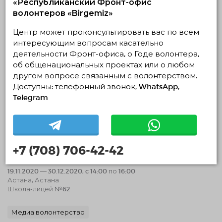
«Республиканский Фронт-офис
Школа-лицей №62
волонтеров «Birgemiz»
Медиа волонтерство
Центр может проконсультировать вас по всем
интересующим вопросам касательно
19.11.2020 12:39
Завершено
деятельности Фронт-офиса, о Годе волонтера,
об общенациональных проектах или о любом
другом вопросе связанным с волонтерством.
Доступны: телефонный звонок, WhatsApp,
Telegram
+7 (708) 706-42-42
Репетитерство (информатика)
19.11.2020 — 30.12.2020, c 14:00 по 16:00
Астана, Астана
Школа-лицей №62
Медиа волонтерство