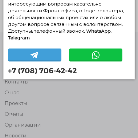
О проекте
интересующим вопросам касательно
деятельности Фронт-офиса, о Годе волонтера,
Прилетел, помог, улетел
об общенациональных проектах или о любом
другом вопросе связанным с волонтерством.
Доступны: телефонный звонок, WhatsApp,
Telegram
Единая Платформа
Волонтёров
© Единая Платформа Волонтёров 2018-2026
+7 (708) 706-42-42
Навигация
Контакты
О нас
Проекты
Отчеты
Организации
Новости