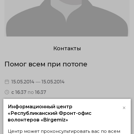
Контакты
Помог всем при потопе
15.05.2014 — 15.05.2014
c 16:37 по 16:37
Астана, Астана
×
Информационный центр
0 / подтвержденных волонтеров
«Республиканский Фронт-офис
волонтеров «Birgemiz»
0 откликнувшихся волонтеров
Центр может проконсультировать вас по всем