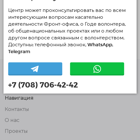
О проекте
Центр может проконсультировать вас по всем
интересующим вопросам касательно
Целью данного мероприятия является оказание
деятельности Фронт-офиса, о Годе волонтера,
помощи в поиске работы, молодым
специалистам, соискателям из числа
об общенациональных проектах или о любом
выпускников и молодежи,а также помочь
другом вопросе связанным с волонтерством.
работодателю выбрать новые кадры.
Доступны: телефонный звонок, WhatsApp,
Telegram
Единая Платформа
+7 (708) 706-42-42
Волонтёров
© Единая Платформа Волонтёров 2018-2026
Навигация
Контакты
О нас
Проекты