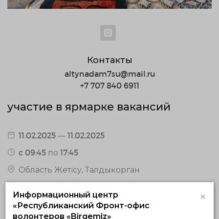
Контакты
altynadam7su@mail.ru
+7 707 840 6911
участие в ярмарке вакансий
11.02.2025 — 11.02.2025
c 09:45 по 17:45
Область Жетісу, Талдыкорган
0 / 5 подтвержденных волонтеров
×
Информационный центр
0 откликнувшихся волонтеров
«Республиканский Фронт-офис
волонтеров «Birgemiz»