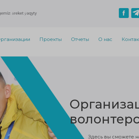
gemiz: áreket ýaqyty
рганизации
Проекты
Отчеты
О нас
Конта
Организац
волонтерс
Здесь вы сможете н