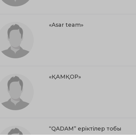
«Asar team»
«ҚАМҚОР»
“QADAM” еріктілер тобы