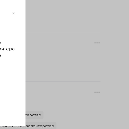
×
м
онтера,
е
льное волонтерство
ивное и ЗОЖ волонтёрство