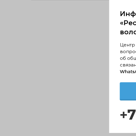
Инф
«Ре
вол
Центр
вопрос
об об
связан
WhatsA
+7