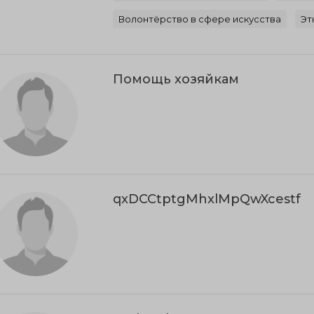
Волонтёрство в сфере искусства
Эт
Помощь хозяйкам
qxDCCtptgMhxlMpQwXcestf