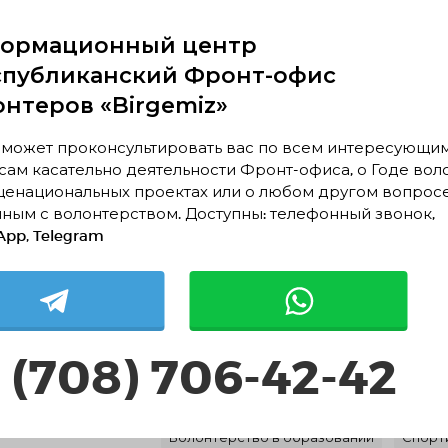
ормационный центр
спубликанский Фронт-офис
онтеров «Birgemiz»
HvRqBxiQZSzhgWPS
 может проконсультировать вас по всем интересующи
ам касательно деятельности Фронт-офиса, о Годе вол
щенациональных проектах или о любом другом вопрос
ным с волонтерством. Доступны: телефонный звонок,
pp, Telegram
Методический центр
"Даму"
 (708) 706-42-42
Астана, Астана
Экологическое волонтерство
Социа
Волонтёрство в образовании
Спорт