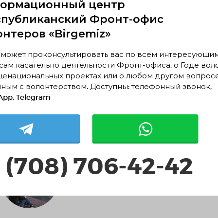
ормационный центр
спубликанский Фронт-офис
онтеров «Birgemiz»
 может проконсультировать вас по всем интересующи
ам касательно деятельности Фронт-офиса, о Годе вол
Организация №102
щенациональных проектах или о любом другом вопрос
ным с волонтерством. Доступны: телефонный звонок,
pp, Telegram
Организация №103
 (708) 706-42-42