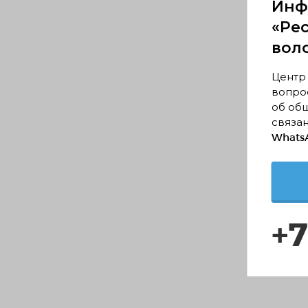
Инф
«Ре
вол
Центр
вопрос
об об
связан
WhatsA
+7