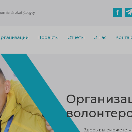
gemiz: áreket ýaqyty
рганизации
Проекты
Отчеты
О нас
Конта
Организац
волонтерс
Здесь вы сможете н